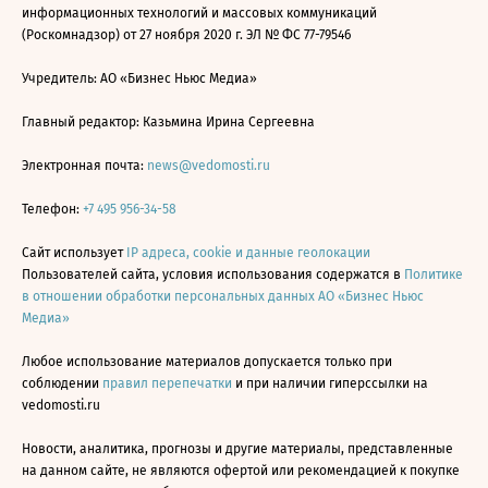
информационных технологий и массовых коммуникаций
(Роскомнадзор) от 27 ноября 2020 г. ЭЛ № ФС 77-79546
Учредитель: АО «Бизнес Ньюс Медиа»
Главный редактор: Казьмина Ирина Сергеевна
Электронная почта:
news@vedomosti.ru
Телефон:
+7 495 956-34-58
Сайт использует
IP адреса, cookie и данные геолокации
Пользователей сайта, условия использования содержатся в
Политике
в отношении обработки персональных данных АО «Бизнес Ньюс
Медиа»
Любое использование материалов допускается только при
соблюдении
правил перепечатки
и при наличии гиперссылки на
vedomosti.ru
Новости, аналитика, прогнозы и другие материалы, представленные
на данном сайте, не являются офертой или рекомендацией к покупке