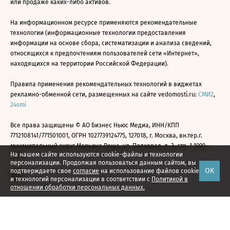
или продаже каких-либо активов.
На информационном ресурсе применяются рекомендательные
технологии (информационные технологии предоставления
информации на основе сбора, систематизации и анализа сведений,
относящихся к предпочтениям пользователей сети «Интернет»,
находящихся на территории Российской Федерации).
Правила применения рекомендательных технологий в виджетах
рекламно-обменной сети, размещенных на сайте vedomosti.ru:
СМИ2
,
24smi
Все права защищены © АО Бизнес Ньюс Медиа, ИНН/КПП
7712108141/771501001, ОГРН 1027739124775, 127018, г. Москва, вн.тер.г.
муниципальный округ Марьина Роща, ул. Полковая, д. 3, стр. 1 1999—
На нашем сайте используются cookie-файлы и технологии
2026
персонализации. Продолжая пользоваться данным сайтом, вы
ОК
подтверждаете свое
согласие
на использование файлов cookie
и технологий персонализации в соответствии с
Политикой в
отношении обработки персональных данных.