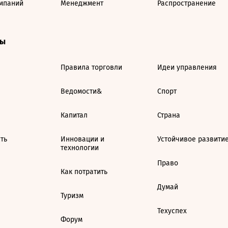
мпаний
Менеджмент
Распространение
ты
Правила торговли
Идеи управления
Ведомости&
Спорт
Капитал
Страна
ть
Инновации и
Устойчивое развити
технологии
Право
Как потратить
Думай
Туризм
Техуспех
Форум