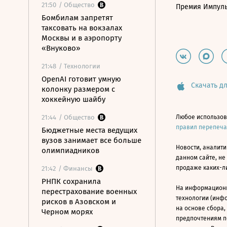
21:50
/ Общество
Премия Импул
Бомбилам запретят
таксовать на вокзалах
Москвы и в аэропорту
«Внуково»
21:48
/ Технологии
OpenAI готовит умную
Скачать дл
колонку размером с
хоккейную шайбу
21:44
/ Общество
Любое использов
правил перепеч
Бюджетные места ведущих
вузов занимает все больше
Новости, аналити
олимпиадников
данном сайте, не
продаже каких-л
21:42
/ Финансы
РНПК сохранила
На информацион
перестрахование военных
технологии (инф
рисков в Азовском и
на основе сбора,
Черном морях
предпочтениям п