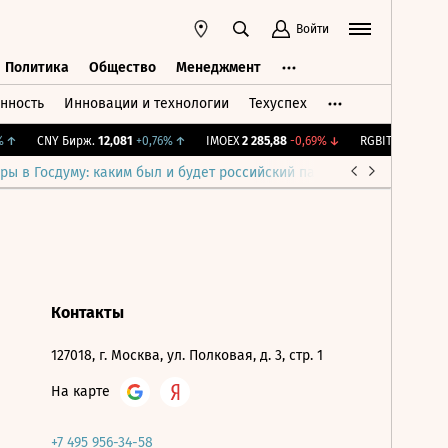
Войти
Политика
Общество
Менеджмент
нность
Инновации и технологии
Техуспех
ть
Политика
Общество
Менеджмент
↑
CNY Бирж.
12,081
+0,76%
↑
IMOEX
2 285,88
-0,69%
↓
RGBITR
776,42
+0
ры в Госдуму: каким был и будет российский парламент
Война н
Контакты
127018, г. Москва, ул. Полковая, д. 3, стр. 1
На карте
+7 495 956-34-58