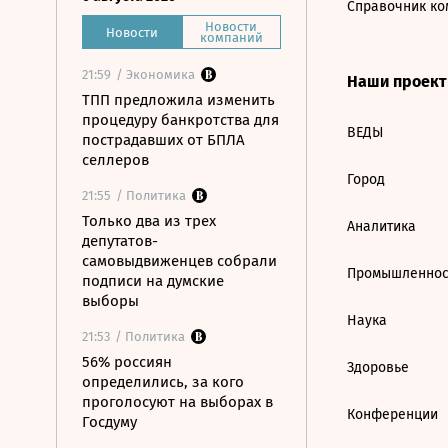
Справочник ко
Новости
Новости
компаний
21:59
/ Экономика
Наши проек
ТПП предложила изменить
процедуру банкротства для
ВЕДЫ
пострадавших от БПЛА
селлеров
Город
21:55
/ Политика
Только два из трех
Аналитика
депутатов-
самовыдвиженцев собрали
Промышленнос
подписи на думские
выборы
Наука
21:53
/ Политика
56% россиян
Здоровье
определились, за кого
проголосуют на выборах в
Конференции
Госдуму