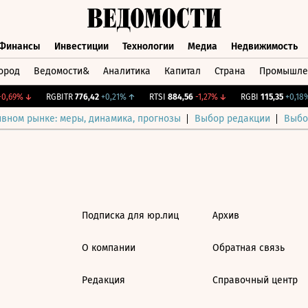
Финансы
Инвестиции
Технологии
Медиа
Недвижимость
ород
Ведомости&
Аналитика
Капитал
Страна
Промышле
а
Финансы
Инвестиции
Технологии
Медиа
Недвижимос
0,69%
↓
RGBITR
776,42
+0,21%
↑
RTSI
884,56
-1,27%
↓
RGBI
115,35
+0,18%
ивном рынке: меры, динамика, прогнозы
Выбор редакции
Выбо
Подписка для юр.лиц
Архив
О компании
Обратная связь
Редакция
Справочный центр