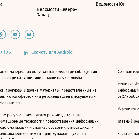
ьс
Ведомости Юг
Ведомости Северо-
Запад
я iOS
Скачать для Android
ание материалов допускается только при соблюдении
Сетевое изд
атки
и при наличии гиперссылки на vedomosti.ru
Решение Фе
ка, прогнозы и другие материалы, представленные на
информацио
 являются офертой или рекомендацией к покупке или
от 27 ноября
ибо активов.
Учредитель
ном ресурсе применяются рекомендательные
ормационные технологии предоставления информации
Главный ре
 систематизации и анализа сведений, относящихся к
ользователей сети «Интернет», находящихся на
Электронна