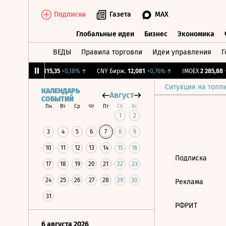
Подписка
Газета
MAX
Глобальные идеи
Бизнес
Экономика
ВЕДЫ
Правила торговли
Идеи управления
Г
Глобальные идеи
Бизнес
Экономик
27%
↓
RGBI
115,35
+0,18%
↑
CNY Бирж.
12,081
+0,76%
↑
IMOEX
2 285,88
-
Ситуация на топл
КАЛЕНДАРЬ
Август
СОБЫТИЙ
Пн
Вт
Ср
Чт
Пт
Сб
Вс
1
2
3
4
5
6
7
8
9
10
11
12
13
14
15
16
Подписка
17
18
19
20
21
22
23
24
25
26
27
28
29
30
Реклама
31
РФРИТ
6 августа 2026