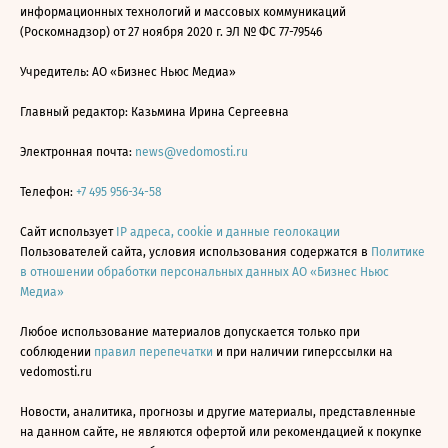
информационных технологий и массовых коммуникаций
(Роскомнадзор) от 27 ноября 2020 г. ЭЛ № ФС 77-79546
Учредитель: АО «Бизнес Ньюс Медиа»
Главный редактор: Казьмина Ирина Сергеевна
Электронная почта:
news@vedomosti.ru
Телефон:
+7 495 956-34-58
Сайт использует
IP адреса, cookie и данные геолокации
Пользователей сайта, условия использования содержатся в
Политике
в отношении обработки персональных данных АО «Бизнес Ньюс
Медиа»
Любое использование материалов допускается только при
соблюдении
правил перепечатки
и при наличии гиперссылки на
vedomosti.ru
Новости, аналитика, прогнозы и другие материалы, представленные
на данном сайте, не являются офертой или рекомендацией к покупке