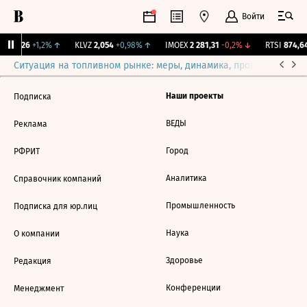
Войти
AR
9,26
+1,2%
↑
KLVZ
2,054
+0,98%
↑
IMOEX
2 281,31
-0,2%
↓
RTSI
874,64
Ситуация на топливном рынке: меры, динамика, прогнозы
Выб
Наши проекты
Подписка
ВЕДЫ
Реклама
Город
РФРИТ
Аналитика
Справочник компаний
Промышленность
Подписка для юр.лиц
Наука
О компании
Здоровье
Редакция
Конференции
Менеджмент