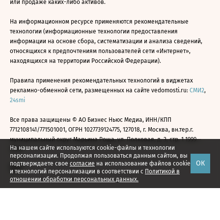
или продаже каких-либо активов.
На информационном ресурсе применяются рекомендательные
технологии (информационные технологии предоставления
информации на основе сбора, систематизации и анализа сведений,
относящихся к предпочтениям пользователей сети «Интернет»,
находящихся на территории Российской Федерации).
Правила применения рекомендательных технологий в виджетах
рекламно-обменной сети, размещенных на сайте vedomosti.ru:
СМИ2
,
24smi
Все права защищены © АО Бизнес Ньюс Медиа, ИНН/КПП
7712108141/771501001, ОГРН 1027739124775, 127018, г. Москва, вн.тер.г.
муниципальный округ Марьина Роща, ул. Полковая, д. 3, стр. 1 1999—
На нашем сайте используются cookie-файлы и технологии
2026
персонализации. Продолжая пользоваться данным сайтом, вы
ОК
подтверждаете свое
согласие
на использование файлов cookie
и технологий персонализации в соответствии с
Политикой в
отношении обработки персональных данных.