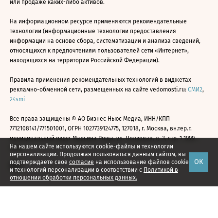
или продаже каких-либо активов.
На информационном ресурсе применяются рекомендательные
технологии (информационные технологии предоставления
информации на основе сбора, систематизации и анализа сведений,
относящихся к предпочтениям пользователей сети «Интернет»,
находящихся на территории Российской Федерации).
Правила применения рекомендательных технологий в виджетах
рекламно-обменной сети, размещенных на сайте vedomosti.ru:
СМИ2
,
24smi
Все права защищены © АО Бизнес Ньюс Медиа, ИНН/КПП
7712108141/771501001, ОГРН 1027739124775, 127018, г. Москва, вн.тер.г.
муниципальный округ Марьина Роща, ул. Полковая, д. 3, стр. 1 1999—
На нашем сайте используются cookie-файлы и технологии
2026
персонализации. Продолжая пользоваться данным сайтом, вы
ОК
подтверждаете свое
согласие
на использование файлов cookie
и технологий персонализации в соответствии с
Политикой в
отношении обработки персональных данных.