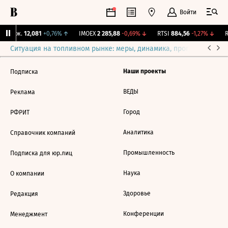
Войти
 Бирж.
12,081
+0,76%
↑
IMOEX
2 285,88
-0,69%
↓
RTSI
884,56
-1,27%
↓
R
Ситуация на топливном рынке: меры, динамика, прогнозы
Выб
Наши проекты
Подписка
ВЕДЫ
Реклама
Город
РФРИТ
Аналитика
Справочник компаний
Промышленность
Подписка для юр.лиц
Наука
О компании
Здоровье
Редакция
Конференции
Менеджмент