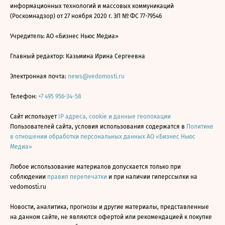
информационных технологий и массовых коммуникаций
(Роскомнадзор) от 27 ноября 2020 г. ЭЛ № ФС 77-79546
Учредитель: АО «Бизнес Ньюс Медиа»
Главный редактор: Казьмина Ирина Сергеевна
Электронная почта:
news@vedomosti.ru
Телефон:
+7 495 956-34-58
Сайт использует
IP адреса, cookie и данные геолокации
Пользователей сайта, условия использования содержатся в
Политике
в отношении обработки персональных данных АО «Бизнес Ньюс
Медиа»
Любое использование материалов допускается только при
соблюдении
правил перепечатки
и при наличии гиперссылки на
vedomosti.ru
Новости, аналитика, прогнозы и другие материалы, представленные
на данном сайте, не являются офертой или рекомендацией к покупке