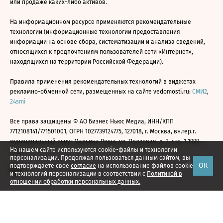
или продаже каких-либо активов.
На информационном ресурсе применяются рекомендательные
технологии (информационные технологии предоставления
информации на основе сбора, систематизации и анализа сведений,
относящихся к предпочтениям пользователей сети «Интернет»,
находящихся на территории Российской Федерации).
Правила применения рекомендательных технологий в виджетах
рекламно-обменной сети, размещенных на сайте vedomosti.ru:
СМИ2
,
24smi
Все права защищены © АО Бизнес Ньюс Медиа, ИНН/КПП
7712108141/771501001, ОГРН 1027739124775, 127018, г. Москва, вн.тер.г.
муниципальный округ Марьина Роща, ул. Полковая, д. 3, стр. 1 1999—
На нашем сайте используются cookie-файлы и технологии
2026
персонализации. Продолжая пользоваться данным сайтом, вы
ОК
подтверждаете свое
согласие
на использование файлов cookie
и технологий персонализации в соответствии с
Политикой в
отношении обработки персональных данных.