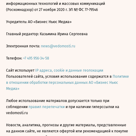
информационных технологий и массовых коммуникаций
(Роскомнадзор) от 27 ноября 2020 г. ЭЛ № ФС 77-79546
Учредитель: АО «Бизнес Ньюс Медиа»
Главный редактор: Казьмина Ирина Сергеевна
Электронная почта:
news@vedomosti.ru
Телефон:
+7 495 956-34-58
Сайт использует
IP адреса, cookie и данные геолокации
Пользователей сайта, условия использования содержатся в
Политике
в отношении обработки персональных данных АО «Бизнес Ньюс
Медиа»
Любое использование материалов допускается только при
соблюдении
правил перепечатки
и при наличии гиперссылки на
vedomosti.ru
Новости, аналитика, прогнозы и другие материалы, представленные
на данном сайте, не являются офертой или рекомендацией к покупке