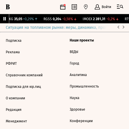
Войти
YAKG
35,05
+0,29%
↑
RGSS
0,204
-0,58%
↓
IMOEX
2 281,31
-0,2%
↓
RTS
Ситуация на топливном рынке: меры, динамика, прогнозы
Выб
Наши проекты
Подписка
ВЕДЫ
Реклама
Город
РФРИТ
Аналитика
Справочник компаний
Промышленность
Подписка для юр.лиц
Наука
О компании
Здоровье
Редакция
Конференции
Менеджмент