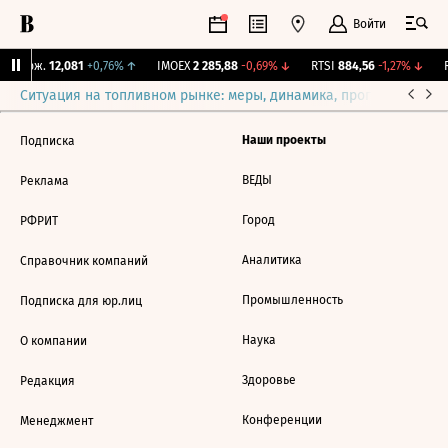
Войти
Y Бирж.
12,081
+0,76%
↑
IMOEX
2 285,88
-0,69%
↓
RTSI
884,56
-1,27%
↓
R
Ситуация на топливном рынке: меры, динамика, прогнозы
Выб
Наши проекты
Подписка
ВЕДЫ
Реклама
Город
РФРИТ
Аналитика
Справочник компаний
Промышленность
Подписка для юр.лиц
Наука
О компании
Здоровье
Редакция
Конференции
Менеджмент