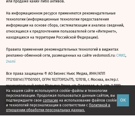
или продаже каких-либо активов.
На информационном ресурсе применяются рекомендательные
технологии (информационные технологии предоставления
информации на основе сбора, систематизации и анализа сведений,
относящихся к предпочтениям пользователей сети «Интернет»,
находящихся на территории Российской Федерации).
Правила применения рекомендательных технологий в виджетах
рекламно-обменной сети, размещенных на сайте vedomosti.ru:
СМИ2
,
24smi
Все права защищены © АО Бизнес Ньюс Медиа, ИНН/КПП
7712108141/771501001, ОГРН 1027739124775, 127018, г. Москва, вн.тер.г.
муниципальный округ Марьина Роща, ул. Полковая, д. 3, стр. 1 1999—
На нашем сайте используются cookie-файлы и технологии
2026
персонализации. Продолжая пользоваться данным сайтом, вы
ОК
подтверждаете свое
согласие
на использование файлов cookie
и технологий персонализации в соответствии с
Политикой в
отношении обработки персональных данных.