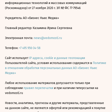
информационных технологий и массовых коммуникаций
(Роскомнадзор) от 27 ноября 2020 г. ЭЛ № ФС 77-79546
Учредитель: АО «Бизнес Ньюс Медиа»
Главный редактор: Казьмина Ирина Сергеевна
Электронная почта:
news@vedomosti.ru
Телефон:
+7 495 956-34-58
Сайт использует
IP адреса, cookie и данные геолокации
Пользователей сайта, условия использования содержатся в
Политике
в отношении обработки персональных данных АО «Бизнес Ньюс
Медиа»
Любое использование материалов допускается только при
соблюдении
правил перепечатки
и при наличии гиперссылки на
vedomosti.ru
Новости, аналитика, прогнозы и другие материалы, представленные
на данном сайте, не являются офертой или рекомендацией к покупке