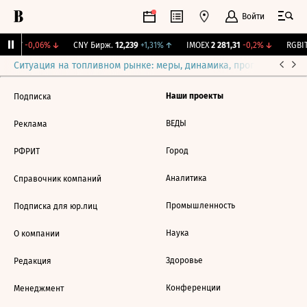
Войти
115,17
-0,06%
↓
CNY Бирж.
12,239
+1,31%
↑
IMOEX
2 281,31
-0,2%
↓
RGBIT
Ситуация на топливном рынке: меры, динамика, прогнозы
Выб
Наши проекты
Подписка
ВЕДЫ
Реклама
Город
РФРИТ
Аналитика
Справочник компаний
Промышленность
Подписка для юр.лиц
Наука
О компании
Здоровье
Редакция
Конференции
Менеджмент