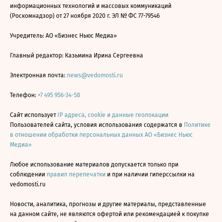
информационных технологий и массовых коммуникаций
(Роскомнадзор) от 27 ноября 2020 г. ЭЛ № ФС 77-79546
Учредитель: АО «Бизнес Ньюс Медиа»
Главный редактор: Казьмина Ирина Сергеевна
Электронная почта:
news@vedomosti.ru
Телефон:
+7 495 956-34-58
Сайт использует
IP адреса, cookie и данные геолокации
Пользователей сайта, условия использования содержатся в
Политике
в отношении обработки персональных данных АО «Бизнес Ньюс
Медиа»
Любое использование материалов допускается только при
соблюдении
правил перепечатки
и при наличии гиперссылки на
vedomosti.ru
Новости, аналитика, прогнозы и другие материалы, представленные
на данном сайте, не являются офертой или рекомендацией к покупке