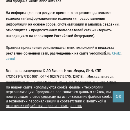
или продаже каких-либо активов.
На информационном ресурсе применяются рекомендательные
технологии (информационные технологии предоставления
информации на основе сбора, систематизации и анализа сведений,
относящихся к предпочтениям пользователей сети «Интернет»,
находящихся на территории Российской Федерации).
Правила применения рекомендательных технологий в виджетах
рекламно-обменной сети, размещенных на сайте vedomosti.ru:
СМИ2
,
24smi
Все права защищены © АО Бизнес Ньюс Медиа, ИНН/КПП
7712108141/771501001, ОГРН 1027739124775, 127018, г. Москва, вн.тер.г.
муниципальный округ Марьина Роща, ул. Полковая, д. 3, стр. 1 1999—
На нашем сайте используются cookie-файлы и технологии
2026
персонализации. Продолжая пользоваться данным сайтом, вы
ОК
подтверждаете свое
согласие
на использование файлов cookie
и технологий персонализации в соответствии с
Политикой в
отношении обработки персональных данных.