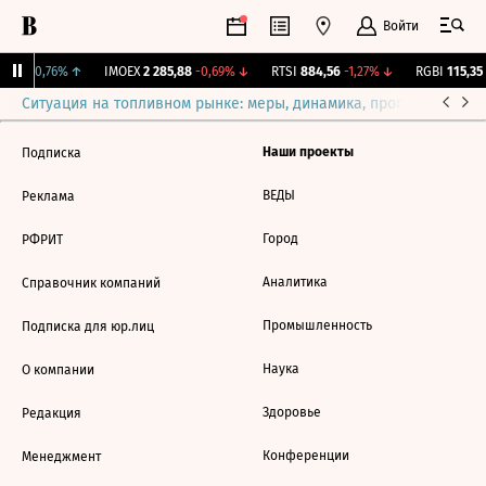
Войти
,081
+0,76%
↑
IMOEX
2 285,88
-0,69%
↓
RTSI
884,56
-1,27%
↓
RGBI
115,35
Ситуация на топливном рынке: меры, динамика, прогнозы
Выб
Наши проекты
Подписка
ВЕДЫ
Реклама
Город
РФРИТ
Аналитика
Справочник компаний
Промышленность
Подписка для юр.лиц
Наука
О компании
Здоровье
Редакция
Конференции
Менеджмент