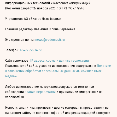
информационных технологий и массовых коммуникаций
(Роскомнадзор) от 27 ноября 2020 г. ЭЛ № ФС 77-79546
Учредитель: АО «Бизнес Ньюс Медиа»
Главный редактор: Казьмина Ирина Сергеевна
Электронная почта:
news@vedomosti.ru
Телефон:
+7 495 956-34-58
Сайт использует
IP адреса, cookie и данные геолокации
Пользователей сайта, условия использования содержатся в
Политике
в отношении обработки персональных данных АО «Бизнес Ньюс
Медиа»
Любое использование материалов допускается только при
соблюдении
правил перепечатки
и при наличии гиперссылки на
vedomosti.ru
Новости, аналитика, прогнозы и другие материалы, представленные
на данном сайте, не являются офертой или рекомендацией к покупке