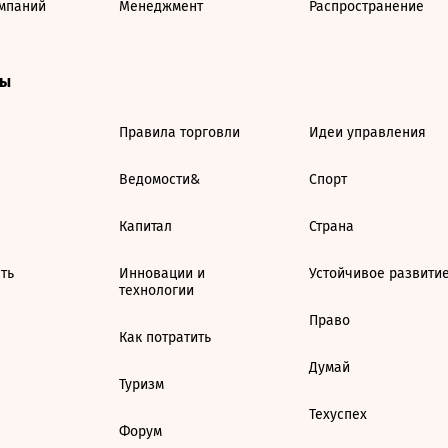
мпаний
Менеджмент
Распространение
ты
Правила торговли
Идеи управления
Ведомости&
Спорт
Капитал
Страна
ть
Инновации и
Устойчивое развити
технологии
Право
Как потратить
Думай
Туризм
Техуспех
Форум