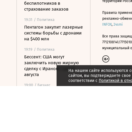
территории Росс
беспилотников в
страхование заказов
Правила примене
рекламно-обменно
19:31
/ Политика
INFOX
,
24smi
Пентагон закупит лазерные
системы борьбы с дронами
Все права защищ
на $400 млн
7712108141/7715010
муниципальный окр
19:19
/ Политика
Бессент: США могут
заключить новую мирную
сделку с Ираном 7 или 8
На нашем сайте используются c
августа
сайтом, вы подтверждаете свое
соответствии с
Политикой в отн
19:00
/ Бизнес
Аукцион по продаже
Рижского вокзала вновь не
состоялся
18:44
/ Политика
В Раде призвали Федорова
отправиться служить в ВСУ