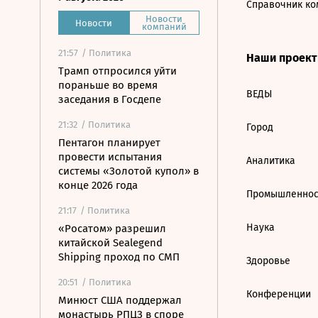
Справочник ко
Новости
Новости
компаний
21:57
/ Политика
Наши проек
Трамп отпросился уйти
пораньше во время
ВЕДЫ
заседания в Госдепе
21:32
/ Политика
Город
Пентагон планирует
провести испытания
Аналитика
системы «Золотой купол» в
конце 2026 года
Промышленнос
21:17
/ Политика
Наука
«Росатом» разрешил
китайской Sealegend
Shipping проход по СМП
Здоровье
20:51
/ Политика
Конференции
Минюст США поддержал
монастырь РПЦЗ в споре