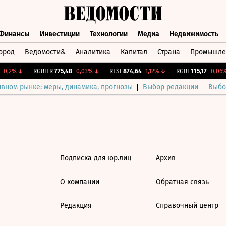
Финансы
Инвестиции
Технологии
Медиа
Недвижимость
ород
Ведомости&
Аналитика
Капитал
Страна
Промышле
а
Финансы
Инвестиции
Технологии
Медиа
Недвижимос
0,2%
↓
RGBITR
775,48
-0,03%
↓
RTSI
874,64
-1,12%
↓
RGBI
115,17
-0,06%
ивном рынке: меры, динамика, прогнозы
Выбор редакции
Выбо
Подписка для юр.лиц
Архив
О компании
Обратная связь
Редакция
Справочный центр