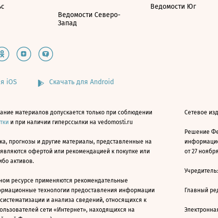
ьс
Ведомости Юг
Ведомости Северо-
Запад
я iOS
Скачать для Android
ание материалов допускается только при соблюдении
Сетевое изд
атки
и при наличии гиперссылки на vedomosti.ru
Решение Фе
ка, прогнозы и другие материалы, представленные на
информацио
 являются офертой или рекомендацией к покупке или
от 27 ноября
ибо активов.
Учредитель
ном ресурсе применяются рекомендательные
ормационные технологии предоставления информации
Главный ре
 систематизации и анализа сведений, относящихся к
ользователей сети «Интернет», находящихся на
Электронна