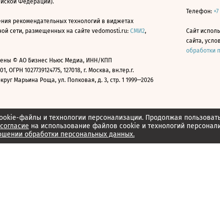
ийской Федерации).
Телефон:
+7
ния рекомендательных технологий в виджетах
й сети, размещенных на сайте vedomosti.ru:
СМИ2
,
Сайт испол
сайта, усл
обработки 
ены © АО Бизнес Ньюс Медиа, ИНН/КПП
01, ОГРН 1027739124775, 127018, г. Москва, вн.тер.г.
уг Марьина Роща, ул. Полковая, д. 3, стр. 1 1999—2026
ookie-файлы и технологии персонализации. Продолжая пользоват
согласие
на использование файлов cookie и технологий персонал
ошении обработки персональных данных.