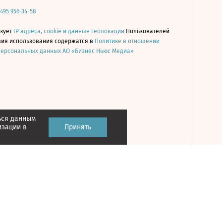
 495 956-34-58
ьзует
IP адреса, cookie и данные геолокации
Пользователей
овия использования содержатся в
Политике в отношении
персональных данных АО «Бизнес Ньюс Медиа»
ься данным
Принять
изации в