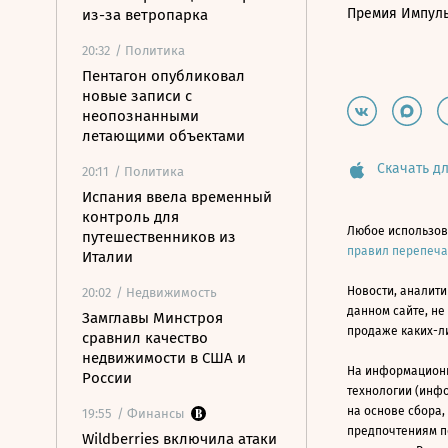
Премия Импул
из-за ветропарка
20:32
/ Политика
Пентагон опубликовал
новые записи с
неопознанными
летающими объектами
Скачать дл
20:11
/ Политика
Испания ввела временный
контроль для
Любое использов
путешественников из
правил перепеч
Италии
Новости, аналити
20:02
/ Недвижимость
данном сайте, не
Замглавы Минстроя
продаже каких-л
сравнил качество
недвижимости в США и
На информацион
России
технологии (инф
на основе сбора,
19:55
/ Финансы
предпочтениям п
Wildberries включила атаки