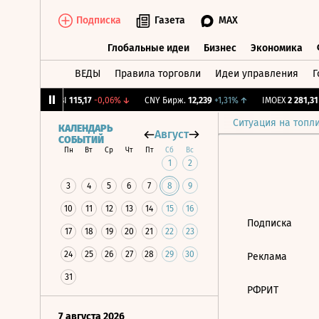
Подписка
Газета
MAX
Глобальные идеи
Бизнес
Экономика
ВЕДЫ
Правила торговли
Идеи управления
Г
Глобальные идеи
Бизнес
Экономик
1,12%
↓
RGBI
115,17
-0,06%
↓
CNY Бирж.
12,239
+1,31%
↑
IMOEX
2 281,31
-
Ситуация на топл
КАЛЕНДАРЬ
Август
СОБЫТИЙ
Пн
Вт
Ср
Чт
Пт
Сб
Вс
1
2
3
4
5
6
7
8
9
10
11
12
13
14
15
16
Подписка
17
18
19
20
21
22
23
24
25
26
27
28
29
30
Реклама
31
РФРИТ
7 августа 2026