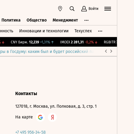
Войти
Политика
Общество
Менеджмент
нность
Инновации и технологии
Техуспех
ть
Политика
Общество
Менеджмент
↓
CNY Бирж.
12,239
+1,31%
↑
IMOEX
2 281,31
-0,2%
↓
RGBITR
775,48
-0,0
ры в Госдуму: каким был и будет российский парламент
Война н
Контакты
127018, г. Москва, ул. Полковая, д. 3, стр. 1
На карте
+7 495 956-34-58