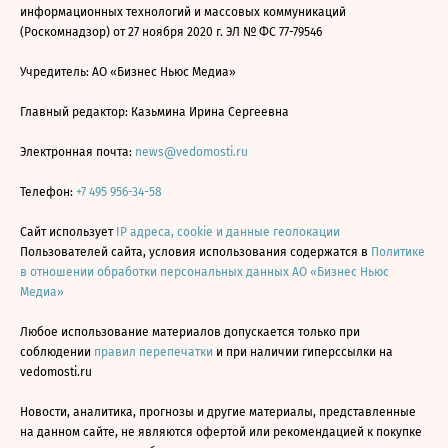
информационных технологий и массовых коммуникаций
(Роскомнадзор) от 27 ноября 2020 г. ЭЛ № ФС 77-79546
Учредитель: АО «Бизнес Ньюс Медиа»
Главный редактор: Казьмина Ирина Сергеевна
Электронная почта:
news@vedomosti.ru
Телефон:
+7 495 956-34-58
Сайт использует
IP адреса, cookie и данные геолокации
Пользователей сайта, условия использования содержатся в
Политике
в отношении обработки персональных данных АО «Бизнес Ньюс
Медиа»
Любое использование материалов допускается только при
соблюдении
правил перепечатки
и при наличии гиперссылки на
vedomosti.ru
Новости, аналитика, прогнозы и другие материалы, представленные
на данном сайте, не являются офертой или рекомендацией к покупке