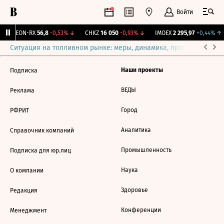
Войти
VEON-RX
56,8
-0,53%
↓
CHKZ
16 050
-0,93%
↓
IMOEX
2 295,97
+0,44%
↑
Ситуация на топливном рынке: меры, динамика, прогнозы
Выб
Наши проекты
Подписка
ВЕДЫ
Реклама
Город
РФРИТ
Аналитика
Справочник компаний
Промышленность
Подписка для юр.лиц
Наука
О компании
Здоровье
Редакция
Конференции
Менеджмент