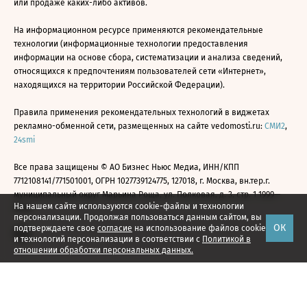
или продаже каких-либо активов.
На информационном ресурсе применяются рекомендательные
технологии (информационные технологии предоставления
информации на основе сбора, систематизации и анализа сведений,
относящихся к предпочтениям пользователей сети «Интернет»,
находящихся на территории Российской Федерации).
Правила применения рекомендательных технологий в виджетах
рекламно-обменной сети, размещенных на сайте vedomosti.ru:
СМИ2
,
24smi
Все права защищены © АО Бизнес Ньюс Медиа, ИНН/КПП
7712108141/771501001, ОГРН 1027739124775, 127018, г. Москва, вн.тер.г.
муниципальный округ Марьина Роща, ул. Полковая, д. 3, стр. 1 1999—
На нашем сайте используются cookie-файлы и технологии
2026
персонализации. Продолжая пользоваться данным сайтом, вы
ОК
подтверждаете свое
согласие
на использование файлов cookie
и технологий персонализации в соответствии с
Политикой в
отношении обработки персональных данных.