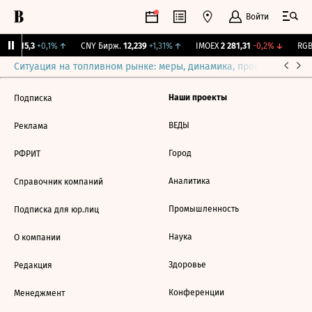
Войти
GBI
115,3
+0,1%
↑
CNY Бирж.
12,239
+1,31%
↑
IMOEX
2 281,31
-0,2%
↓
RGBI
Ситуация на топливном рынке: меры, динамика, прогнозы
Выб
Наши проекты
Подписка
ВЕДЫ
Реклама
Город
РФРИТ
Аналитика
Справочник компаний
Промышленность
Подписка для юр.лиц
Наука
О компании
Здоровье
Редакция
Конференции
Менеджмент