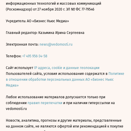
информационных технологий и массовых коммуникаций
(Роскомнадзор) от 27 ноября 2020 г. ЭЛ № ФС 77-79546
Учредитель: АО «Бизнес Ньюс Медиа»
Главный редактор: Казьмина Ирина Сергеевна
Электронная почта:
news@vedomosti.ru
Телефон:
+7 495 956-34-58
Сайт использует
IP адреса, cookie и данные геолокации
Пользователей сайта, условия использования содержатся в
Политике
в отношении обработки персональных данных АО «Бизнес Ньюс
Медиа»
Любое использование материалов допускается только при
соблюдении
правил перепечатки
и при наличии гиперссылки на
vedomosti.ru
Новости, аналитика, прогнозы и другие материалы, представленные
на данном сайте, не являются офертой или рекомендацией к покупке