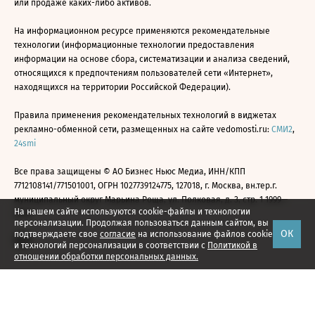
или продаже каких-либо активов.
На информационном ресурсе применяются рекомендательные
технологии (информационные технологии предоставления
информации на основе сбора, систематизации и анализа сведений,
относящихся к предпочтениям пользователей сети «Интернет»,
находящихся на территории Российской Федерации).
Правила применения рекомендательных технологий в виджетах
рекламно-обменной сети, размещенных на сайте vedomosti.ru:
СМИ2
,
24smi
Все права защищены © АО Бизнес Ньюс Медиа, ИНН/КПП
7712108141/771501001, ОГРН 1027739124775, 127018, г. Москва, вн.тер.г.
муниципальный округ Марьина Роща, ул. Полковая, д. 3, стр. 1 1999—
На нашем сайте используются cookie-файлы и технологии
2026
персонализации. Продолжая пользоваться данным сайтом, вы
ОК
подтверждаете свое
согласие
на использование файлов cookie
и технологий персонализации в соответствии с
Политикой в
отношении обработки персональных данных.