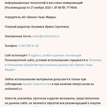
информационных технологий и массовых коммуникаций
(Роскомнадзор) от 27 ноября 2020 г. ЭЛ № ФС 77-79546
Учредитель: АО «Бизнес Ньюс Медиа»
Главный редактор: Казьмина Ирина Сергеевна
Электронная почта:
news@vedomosti.ru
Телефон:
+7 495 956-34-58
Сайт использует
IP адреса, cookie и данные геолокации
Пользователей сайта, условия использования содержатся в
Политике
в отношении обработки персональных данных АО «Бизнес Ньюс
Медиа»
Любое использование материалов допускается только при
соблюдении
правил перепечатки
и при наличии гиперссылки на
vedomosti.ru
Новости, аналитика, прогнозы и другие материалы, представленные
на данном сайте, не являются офертой или рекомендацией к покупке