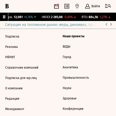
Войти
Y Бирж.
12,081
+0,76%
↑
IMOEX
2 285,88
-0,69%
↓
RTSI
884,56
-1,27%
↓
Ситуация на топливном рынке: меры, динамика, прогнозы
Выб
Наши проекты
Подписка
ВЕДЫ
Реклама
Город
РФРИТ
Аналитика
Справочник компаний
Промышленность
Подписка для юр.лиц
Наука
О компании
Здоровье
Редакция
Конференции
Менеджмент