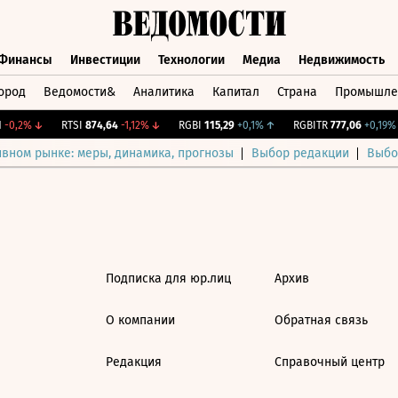
Финансы
Инвестиции
Технологии
Медиа
Недвижимость
ород
Ведомости&
Аналитика
Капитал
Страна
Промышле
а
Финансы
Инвестиции
Технологии
Медиа
Недвижимос
-0,2%
↓
RTSI
874,64
-1,12%
↓
RGBI
115,29
+0,1%
↑
RGBITR
777,06
+0,19%
ивном рынке: меры, динамика, прогнозы
Выбор редакции
Выбо
Подписка для юр.лиц
Архив
О компании
Обратная связь
Редакция
Справочный центр