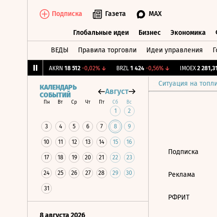
Подписка
Газета
MAX
Глобальные идеи
Бизнес
Экономика
ВЕДЫ
Правила торговли
Идеи управления
Г
Глобальные идеи
Бизнес
Экономик
,239
+1,31%
↑
AKRN
18 512
-0,02%
↓
BRZL
1 424
-0,56%
↓
IMOEX
2 281,31
Ситуация на топл
КАЛЕНДАРЬ
Август
СОБЫТИЙ
Пн
Вт
Ср
Чт
Пт
Сб
Вс
1
2
3
4
5
6
7
8
9
10
11
12
13
14
15
16
Подписка
17
18
19
20
21
22
23
24
25
26
27
28
29
30
Реклама
31
РФРИТ
8 августа 2026