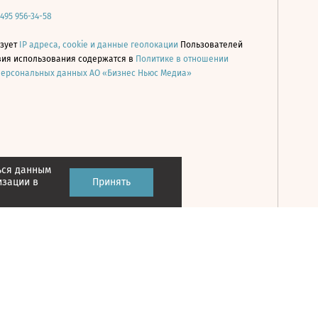
 495 956-34-58
ьзует
IP адреса, cookie и данные геолокации
Пользователей
овия использования содержатся в
Политике в отношении
персональных данных АО «Бизнес Ньюс Медиа»
ься данным
Принять
изации в