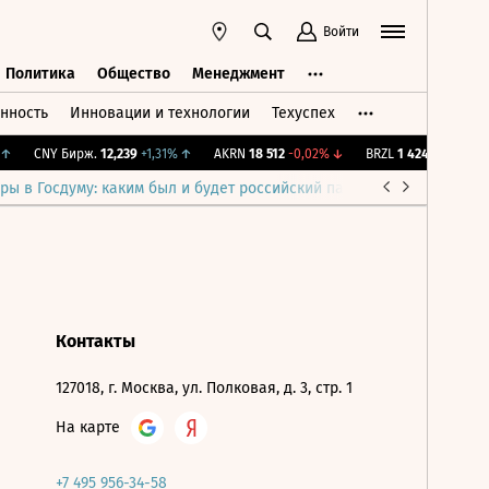
Войти
Политика
Общество
Менеджмент
нность
Инновации и технологии
Техуспех
ть
Политика
Общество
Менеджмент
↑
CNY Бирж.
12,239
+1,31%
↑
AKRN
18 512
-0,02%
↓
BRZL
1 424
-0,56%
↓
ры в Госдуму: каким был и будет российский парламент
Война н
Контакты
127018, г. Москва, ул. Полковая, д. 3, стр. 1
На карте
+7 495 956-34-58