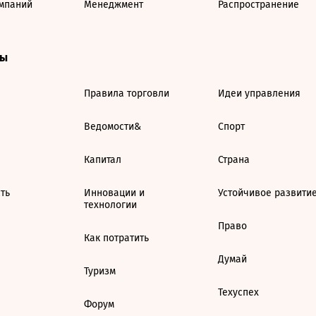
мпаний
Менеджмент
Распространение
ты
Правила торговли
Идеи управления
Ведомости&
Спорт
Капитал
Страна
ть
Инновации и
Устойчивое развити
технологии
Право
Как потратить
Думай
Туризм
Техуспех
Форум