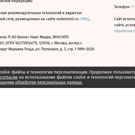
ийской Федерации).
Телефон:
+7
ния рекомендательных технологий в виджетах
й сети, размещенных на сайте vedomosti.ru:
СМИ2
,
Сайт испол
сайта, усл
обработки 
ены © АО Бизнес Ньюс Медиа, ИНН/КПП
01, ОГРН 1027739124775, 127018, г. Москва, вн.тер.г.
уг Марьина Роща, ул. Полковая, д. 3, стр. 1 1999—2026
ookie-файлы и технологии персонализации. Продолжая пользоват
согласие
на использование файлов cookie и технологий персонал
ошении обработки персональных данных.