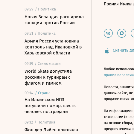
Премия Импул
09:29
/ Политика
Новая Зеландия расширила
санкции против России
09:21
/ Политика
Армия Россия установила
контроль над Ивановкой в
Скачать дл
Харьковской области
09:19
/ Стиль жизни
Любое использов
World Skate допустила
правил перепеч
россиян к турнирам с
флагом и гимном
Новости, аналити
09:14
/
Страна
данном сайте, не
На Ильинском НПЗ
продаже каких-л
потушили пожар, шесть
человек пострадали
На информацион
технологии (инф
09:12
/ Политика
на основе сбора,
предпочтениям п
Фон дер Ляйен призвала