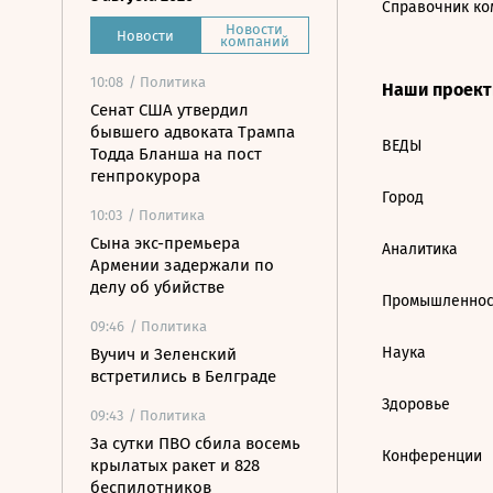
Справочник ко
Новости
Новости
компаний
10:08
/ Политика
Наши проек
Сенат США утвердил
бывшего адвоката Трампа
ВЕДЫ
Тодда Бланша на пост
генпрокурора
Город
10:03
/ Политика
Сына экс-премьера
Аналитика
Армении задержали по
делу об убийстве
Промышленнос
09:46
/ Политика
Наука
Вучич и Зеленский
встретились в Белграде
Здоровье
09:43
/ Политика
За сутки ПВО сбила восемь
Конференции
крылатых ракет и 828
беспилотников