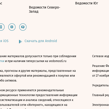
ьс
Ведомости Юг
Ведомости Северо-
Запад
я iOS
Скачать для Android
ание материалов допускается только при соблюдении
Сетевое изд
атки
и при наличии гиперссылки на vedomosti.ru
Решение Фе
ка, прогнозы и другие материалы, представленные на
информацио
 являются офертой или рекомендацией к покупке или
от 27 ноября
ибо активов.
Учредитель
ном ресурсе применяются рекомендательные
ормационные технологии предоставления информации
Главный ре
 систематизации и анализа сведений, относящихся к
ользователей сети «Интернет», находящихся на
Электронна