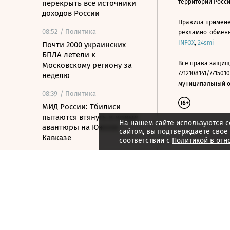
территории Росс
перекрыть все источники
доходов России
Правила примене
08:52
/ Политика
рекламно-обменно
INFOX
,
24smi
Почти 2000 украинских
БПЛА летели к
Все права защищ
Московскому региону за
7712108141/7715010
неделю
муниципальный окр
08:39
/ Политика
МИД России: Тбилиси
пытаются втянуть в новые
На нашем сайте используются c
авантюры на Южном
сайтом, вы подтверждаете свое
Кавказе
соответствии с
Политикой в отн
08:16
/ Финансы
Банки с марта будут
блокировать переводы при
обнаружении
вредоносного ПО
07:58
/
Страна
Белгородец погиб в