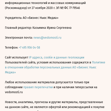
информационных технологий и массовых коммуникаций
(Роскомнадзор) от 27 ноября 2020 г. ЭЛ № ФС 77-79546
Учредитель: АО «Бизнес Ньюс Медиа»
Главный редактор: Казьмина Ирина Сергеевна
Электронная почта:
news@vedomosti.ru
Телефон:
+7 495 956-34-58
Сайт использует
IP адреса, cookie и данные геолокации
Пользователей сайта, условия использования содержатся в
Политике
в отношении обработки персональных данных АО «Бизнес Ньюс
Медиа»
Любое использование материалов допускается только при
соблюдении
правил перепечатки
и при наличии гиперссылки на
vedomosti.ru
Новости, аналитика, прогнозы и другие материалы, представленные
на данном сайте, не являются офертой или рекомендацией к покупке