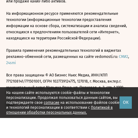
или продаже каких-либо активов.
На информационном ресурсе применяются рекомендательные
технологии (информационные технологии предоставления
информации на основе сбора, систематизации и анализа сведений,
относящихся к предпочтениям пользователей сети «Интернет»,
находящихся на территории Российской Федерации).
Правила применения рекомендательных технологий в виджетах
рекламно-обменной сети, размещенных на сайте vedomosti.ru:
СМИ2
,
24smi
Все права защищены © АО Бизнес Ньюс Медиа, ИНН/КПП
7712108141/771501001, ОГРН 1027739124775, 127018, г. Москва, вн.тер.г.
муниципальный округ Марьина Роща, ул. Полковая, д. 3, стр. 1 1999—
На нашем сайте используются cookie-файлы и технологии
2026
персонализации. Продолжая пользоваться данным сайтом, вы
ОК
подтверждаете свое
согласие
на использование файлов cookie
и технологий персонализации в соответствии с
Политикой в
отношении обработки персональных данных.