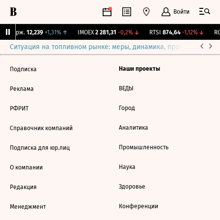
Войти
NY Бирж.
12,239
+1,31%
↑
IMOEX
2 281,31
-0,2%
↓
RTSI
874,64
-1,12%
↓
RG
Ситуация на топливном рынке: меры, динамика, прогнозы
Выб
Наши проекты
Подписка
ВЕДЫ
Реклама
Город
РФРИТ
Аналитика
Справочник компаний
Промышленность
Подписка для юр.лиц
Наука
О компании
Здоровье
Редакция
Конференции
Менеджмент