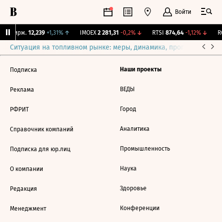
Войти
NY Бирж.
12,239
+1,31%
↑
IMOEX
2 281,31
-0,2%
↓
RTSI
874,64
-1,12%
↓
RG
Ситуация на топливном рынке: меры, динамика, прогнозы
Выб
Наши проекты
Подписка
ВЕДЫ
Реклама
Город
РФРИТ
Аналитика
Справочник компаний
Промышленность
Подписка для юр.лиц
Наука
О компании
Здоровье
Редакция
Конференции
Менеджмент