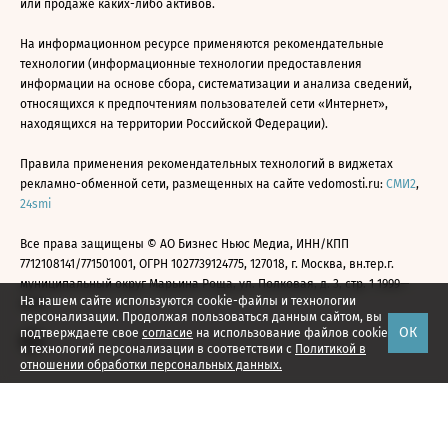
или продаже каких-либо активов.
На информационном ресурсе применяются рекомендательные
технологии (информационные технологии предоставления
информации на основе сбора, систематизации и анализа сведений,
относящихся к предпочтениям пользователей сети «Интернет»,
находящихся на территории Российской Федерации).
Правила применения рекомендательных технологий в виджетах
рекламно-обменной сети, размещенных на сайте vedomosti.ru:
СМИ2
,
24smi
Все права защищены © АО Бизнес Ньюс Медиа, ИНН/КПП
7712108141/771501001, ОГРН 1027739124775, 127018, г. Москва, вн.тер.г.
муниципальный округ Марьина Роща, ул. Полковая, д. 3, стр. 1 1999—
На нашем сайте используются cookie-файлы и технологии
2026
персонализации. Продолжая пользоваться данным сайтом, вы
ОК
подтверждаете свое
согласие
на использование файлов cookie
и технологий персонализации в соответствии с
Политикой в
отношении обработки персональных данных.