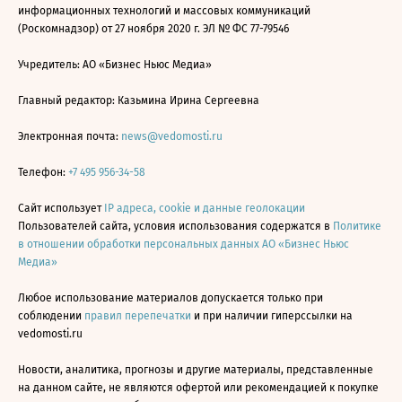
информационных технологий и массовых коммуникаций
(Роскомнадзор) от 27 ноября 2020 г. ЭЛ № ФС 77-79546
Учредитель: АО «Бизнес Ньюс Медиа»
Главный редактор: Казьмина Ирина Сергеевна
Электронная почта:
news@vedomosti.ru
Телефон:
+7 495 956-34-58
Сайт использует
IP адреса, cookie и данные геолокации
Пользователей сайта, условия использования содержатся в
Политике
в отношении обработки персональных данных АО «Бизнес Ньюс
Медиа»
Любое использование материалов допускается только при
соблюдении
правил перепечатки
и при наличии гиперссылки на
vedomosti.ru
Новости, аналитика, прогнозы и другие материалы, представленные
на данном сайте, не являются офертой или рекомендацией к покупке