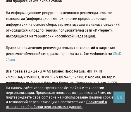
или продаже каких-либо активов.
На информационном ресурсе применяются рекомендательные
технологии (информационные технологии предоставления
информации на основе сбора, систематизации и анализа сведений,
относящихся к предпочтениям пользователей сети «Интернет»,
находящихся на территории Российской Федерации).
Правила применения рекомендательных технологий в виджетах
рекламно-обменной сети, размещенных на сайте vedomosti.ru:
СМИ2
,
24smi
Все права защищены © АО Бизнес Ньюс Медиа, ИНН/КПП
7712108141/771501001, ОГРН 1027739124775, 127018, г. Москва, вн.тер.г.
муниципальный округ Марьина Роща, ул. Полковая, д. 3, стр. 1 1999—
На нашем сайте используются cookie-файлы и технологии
2026
персонализации. Продолжая пользоваться данным сайтом, вы
ОК
подтверждаете свое
согласие
на использование файлов cookie
и технологий персонализации в соответствии с
Политикой в
отношении обработки персональных данных.