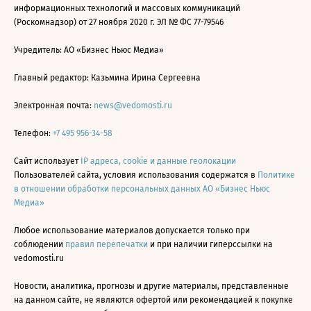
информационных технологий и массовых коммуникаций
(Роскомнадзор) от 27 ноября 2020 г. ЭЛ № ФС 77-79546
Учредитель: АО «Бизнес Ньюс Медиа»
Главный редактор: Казьмина Ирина Сергеевна
Электронная почта:
news@vedomosti.ru
Телефон:
+7 495 956-34-58
Сайт использует
IP адреса, cookie и данные геолокации
Пользователей сайта, условия использования содержатся в
Политике
в отношении обработки персональных данных АО «Бизнес Ньюс
Медиа»
Любое использование материалов допускается только при
соблюдении
правил перепечатки
и при наличии гиперссылки на
vedomosti.ru
Новости, аналитика, прогнозы и другие материалы, представленные
на данном сайте, не являются офертой или рекомендацией к покупке