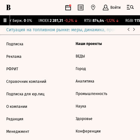
Войти
CNY Бирж.
0
0%
IMOEX
2 281,31
-0,2%
↓
RTSI
874,64
-1,12%
↓
RGBI
115,
Ситуация на топливном рынке: меры, динамика, прогнозы
Выб
Наши проекты
Подписка
ВЕДЫ
Реклама
Город
РФРИТ
Аналитика
Справочник компаний
Промышленность
Подписка для юр.лиц
Наука
О компании
Здоровье
Редакция
Конференции
Менеджмент