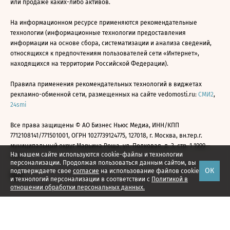
или продаже каких-либо активов.
На информационном ресурсе применяются рекомендательные
технологии (информационные технологии предоставления
информации на основе сбора, систематизации и анализа сведений,
относящихся к предпочтениям пользователей сети «Интернет»,
находящихся на территории Российской Федерации).
Правила применения рекомендательных технологий в виджетах
рекламно-обменной сети, размещенных на сайте vedomosti.ru:
СМИ2
,
24smi
Все права защищены © АО Бизнес Ньюс Медиа, ИНН/КПП
7712108141/771501001, ОГРН 1027739124775, 127018, г. Москва, вн.тер.г.
муниципальный округ Марьина Роща, ул. Полковая, д. 3, стр. 1 1999—
На нашем сайте используются cookie-файлы и технологии
2026
персонализации. Продолжая пользоваться данным сайтом, вы
ОК
подтверждаете свое
согласие
на использование файлов cookie
и технологий персонализации в соответствии с
Политикой в
отношении обработки персональных данных.