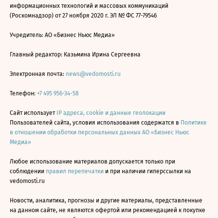
информационных технологий и массовых коммуникаций
(Роскомнадзор) от 27 ноября 2020 г. ЭЛ № ФС 77-79546
Учредитель: АО «Бизнес Ньюс Медиа»
Главный редактор: Казьмина Ирина Сергеевна
Электронная почта:
news@vedomosti.ru
Телефон:
+7 495 956-34-58
Сайт использует
IP адреса, cookie и данные геолокации
Пользователей сайта, условия использования содержатся в
Политике
в отношении обработки персональных данных АО «Бизнес Ньюс
Медиа»
Любое использование материалов допускается только при
соблюдении
правил перепечатки
и при наличии гиперссылки на
vedomosti.ru
Новости, аналитика, прогнозы и другие материалы, представленные
на данном сайте, не являются офертой или рекомендацией к покупке