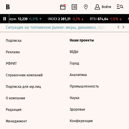
Войти
CNY Бирж.
12,239
+1,31%
↑
IMOEX
2 281,31
-0,2%
↓
RTSI
874,64
-1,12%
↓
R
Ситуация на топливном рынке: меры, динамика, прогнозы
Выб
Наши проекты
Подписка
ВЕДЫ
Реклама
Город
РФРИТ
Аналитика
Справочник компаний
Промышленность
Подписка для юр.лиц
Наука
О компании
Здоровье
Редакция
Конференции
Менеджмент