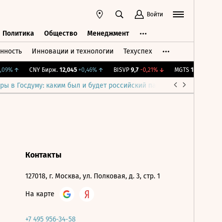
Войти
Политика
Общество
Менеджмент
нность
Инновации и технологии
Техуспех
ть
Политика
Общество
Менеджмент
09%
↑
CNY Бирж.
12,045
+0,46%
↑
BISVP
9,7
-0,21%
↓
MGTS
1 326
+0,91%
ры в Госдуму: каким был и будет российский парламент
Война н
Контакты
127018, г. Москва, ул. Полковая, д. 3, стр. 1
На карте
+7 495 956-34-58