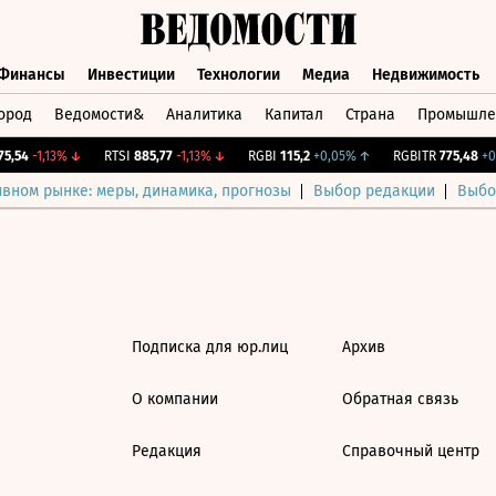
Финансы
Инвестиции
Технологии
Медиа
Недвижимость
ород
Ведомости&
Аналитика
Капитал
Страна
Промышле
а
Финансы
Инвестиции
Технологии
Медиа
Недвижимос
5,54
-1,13%
↓
RTSI
885,77
-1,13%
↓
RGBI
115,2
+0,05%
↑
RGBITR
775,48
+0,
ивном рынке: меры, динамика, прогнозы
Выбор редакции
Выбо
Подписка для юр.лиц
Архив
О компании
Обратная связь
Редакция
Справочный центр