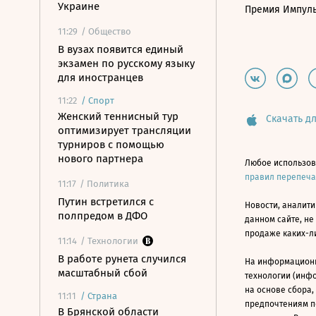
Украине
Премия Импул
11:29
/ Общество
В вузах появится единый
экзамен по русскому языку
для иностранцев
11:22
/
Спорт
Женский теннисный тур
Скачать дл
оптимизирует трансляции
турниров с помощью
нового партнера
Любое использов
правил перепеч
11:17
/ Политика
Путин встретился с
Новости, аналити
полпредом в ДФО
данном сайте, не
продаже каких-л
11:14
/ Технологии
В работе рунета случился
На информацион
масштабный сбой
технологии (инф
на основе сбора,
11:11
/
Страна
предпочтениям п
В Брянской области