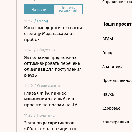
Справочник ко
Новости
Новости
компаний
11:47
/
Город
Наши проек
Канатные дороги не спасли
столицу Мадагаскара от
ВЕДЫ
пробок
11:43
/ Общество
Город
Ямпольская предложила
оптимизировать перечень
Аналитика
олимпиад для поступления
в вузы
Промышленнос
11:40
/ Стиль жизни
Глава ФИФА принес
Наука
извинения за ошибки в
проекте по правам на ЧМ
Здоровье
11:35
/ Политика
Конференции
Зюганов раскритиковал
«Яблоко» за позицию по