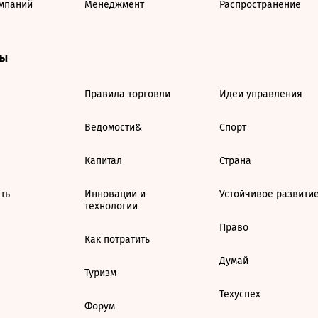
мпаний
Менеджмент
Распространение
ты
Правила торговли
Идеи управления
Ведомости&
Спорт
Капитал
Страна
ть
Инновации и
Устойчивое развити
технологии
Право
Как потратить
Думай
Туризм
Техуспех
Форум