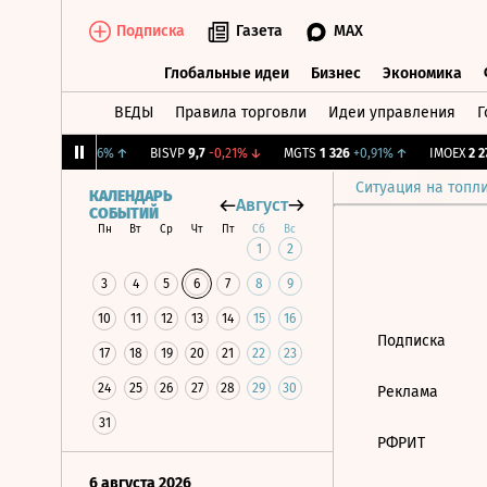
Подписка
Газета
MAX
Глобальные идеи
Бизнес
Экономика
ВЕДЫ
Правила торговли
Идеи управления
Г
Глобальные идеи
Бизнес
Экономик
рж.
12,045
+0,46%
↑
BISVP
9,7
-0,21%
↓
MGTS
1 326
+0,91%
↑
IMOEX
2 27
Ситуация на топл
КАЛЕНДАРЬ
Август
СОБЫТИЙ
Пн
Вт
Ср
Чт
Пт
Сб
Вс
1
2
3
4
5
6
7
8
9
10
11
12
13
14
15
16
Подписка
17
18
19
20
21
22
23
24
25
26
27
28
29
30
Реклама
31
РФРИТ
6 августа 2026