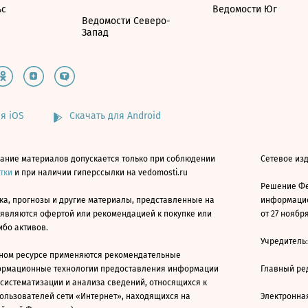
ьс
Ведомости Юг
Ведомости Северо-
Запад
я iOS
Скачать для Android
ание материалов допускается только при соблюдении
Сетевое изд
атки
и при наличии гиперссылки на vedomosti.ru
Решение Фе
ка, прогнозы и другие материалы, представленные на
информацио
 являются офертой или рекомендацией к покупке или
от 27 ноября
ибо активов.
Учредитель
ном ресурсе применяются рекомендательные
ормационные технологии предоставления информации
Главный ре
 систематизации и анализа сведений, относящихся к
ользователей сети «Интернет», находящихся на
Электронна