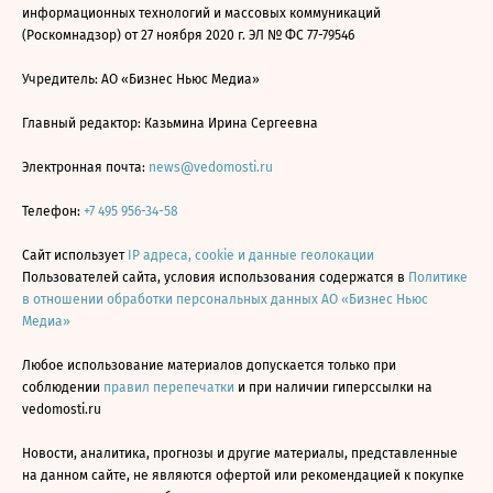
информационных технологий и массовых коммуникаций
(Роскомнадзор) от 27 ноября 2020 г. ЭЛ № ФС 77-79546
Учредитель: АО «Бизнес Ньюс Медиа»
Главный редактор: Казьмина Ирина Сергеевна
Электронная почта:
news@vedomosti.ru
Телефон:
+7 495 956-34-58
Сайт использует
IP адреса, cookie и данные геолокации
Пользователей сайта, условия использования содержатся в
Политике
в отношении обработки персональных данных АО «Бизнес Ньюс
Медиа»
Любое использование материалов допускается только при
соблюдении
правил перепечатки
и при наличии гиперссылки на
vedomosti.ru
Новости, аналитика, прогнозы и другие материалы, представленные
на данном сайте, не являются офертой или рекомендацией к покупке