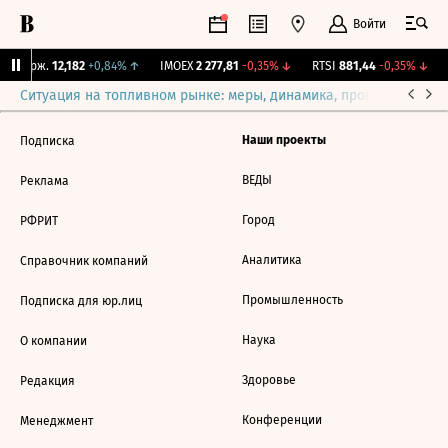
Войти
Y Бирж.
12,182
+0,84%
↑
IMOEX
2 277,81
-0,35%
↓
RTSI
881,44
-0,35%
↓
Ситуация на топливном рынке: меры, динамика, прогнозы
Выб
Наши проекты
Подписка
ВЕДЫ
Реклама
Город
РФРИТ
Аналитика
Справочник компаний
Промышленность
Подписка для юр.лиц
Наука
О компании
Здоровье
Редакция
Конференции
Менеджмент