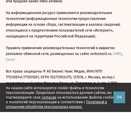
или продаже каких-либо активов.
На информационном ресурсе применяются рекомендательные
технологии (информационные технологии предоставления
информации на основе сбора, систематизации и анализа сведений,
относящихся к предпочтениям пользователей сети «Интернет»,
находящихся на территории Российской Федерации).
Правила применения рекомендательных технологий в виджетах
рекламно-обменной сети, размещенных на сайте vedomosti.ru:
СМИ2
,
24smi
Все права защищены © АО Бизнес Ньюс Медиа, ИНН/КПП
7712108141/771501001, ОГРН 1027739124775, 127018, г. Москва, вн.тер.г.
муниципальный округ Марьина Роща, ул. Полковая, д. 3, стр. 1 1999—
На нашем сайте используются cookie-файлы и технологии
2026
персонализации. Продолжая пользоваться данным сайтом, вы
ОК
подтверждаете свое
согласие
на использование файлов cookie
и технологий персонализации в соответствии с
Политикой в
отношении обработки персональных данных.