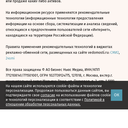
или продаже каких-либо активов.
На информационном ресурсе применяются рекомендательные
технологии (информационные технологии предоставления
информации на основе сбора, систематизации и анализа сведений,
относящихся к предпочтениям пользователей сети «Интернет»,
находящихся на территории Российской Федерации).
Правила применения рекомендательных технологий в виджетах
рекламно-обменной сети, размещенных на сайте vedomosti.ru:
СМИ2
,
24smi
Все права защищены © АО Бизнес Ньюс Медиа, ИНН/КПП
7712108141/771501001, ОГРН 1027739124775, 127018, г. Москва, вн.тер.г.
муниципальный округ Марьина Роща, ул. Полковая, д. 3, стр. 1 1999—
На нашем сайте используются cookie-файлы и технологии
2026
персонализации. Продолжая пользоваться данным сайтом, вы
ОК
подтверждаете свое
согласие
на использование файлов cookie
и технологий персонализации в соответствии с
Политикой в
отношении обработки персональных данных.