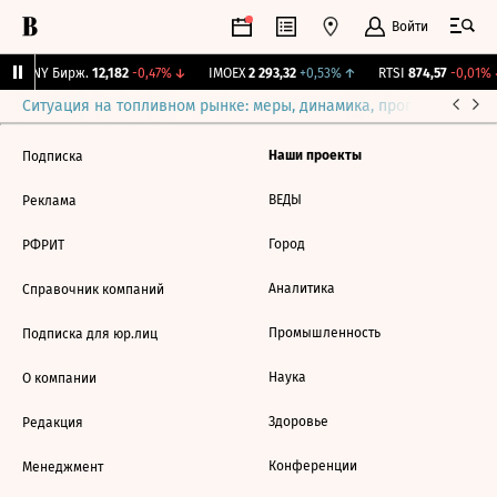
Войти
CNY Бирж.
12,182
-0,47%
↓
IMOEX
2 293,32
+0,53%
↑
RTSI
874,57
-0,01%
Ситуация на топливном рынке: меры, динамика, прогнозы
Выб
Наши проекты
Подписка
ВЕДЫ
Реклама
Город
РФРИТ
Аналитика
Справочник компаний
Промышленность
Подписка для юр.лиц
Наука
О компании
Здоровье
Редакция
Конференции
Менеджмент