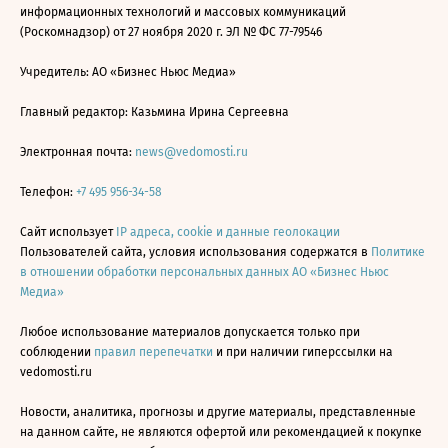
информационных технологий и массовых коммуникаций
(Роскомнадзор) от 27 ноября 2020 г. ЭЛ № ФС 77-79546
Учредитель: АО «Бизнес Ньюс Медиа»
Главный редактор: Казьмина Ирина Сергеевна
Электронная почта:
news@vedomosti.ru
Телефон:
+7 495 956-34-58
Сайт использует
IP адреса, cookie и данные геолокации
Пользователей сайта, условия использования содержатся в
Политике
в отношении обработки персональных данных АО «Бизнес Ньюс
Медиа»
Любое использование материалов допускается только при
соблюдении
правил перепечатки
и при наличии гиперссылки на
vedomosti.ru
Новости, аналитика, прогнозы и другие материалы, представленные
на данном сайте, не являются офертой или рекомендацией к покупке