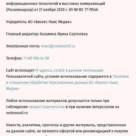
информационных технологий и массовых коммуникаций
(Роскомнадзор) от 27 ноября 2020 г. ЭЛ № ФС 77-79546
Учредитель: АО «Бизнес Ньюс Медиа»
Главный редактор: Казьмина Ирина Сергеевна
Электронная почта:
news@vedomosti.ru
Телефон:
+7 495 956-34-58
Сайт использует
IP адреса, cookie и данные геолокации
Пользователей сайта, условия использования содержатся в
Политике
в отношении обработки персональных данных АО «Бизнес Ньюс
Медиа»
Любое использование материалов допускается только при
соблюдении
правил перепечатки
и при наличии гиперссылки на
vedomosti.ru
Новости, аналитика, прогнозы и другие материалы, представленные
на данном сайте, не являются офертой или рекомендацией к покупке