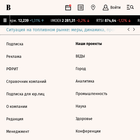
Войти
NY Бирж.
12,239
+1,31%
↑
IMOEX
2 281,31
-0,2%
↓
RTSI
874,64
-1,12%
↓
RG
Ситуация на топливном рынке: меры, динамика, прогнозы
Выб
Наши проекты
Подписка
ВЕДЫ
Реклама
Город
РФРИТ
Аналитика
Справочник компаний
Промышленность
Подписка для юр.лиц
Наука
О компании
Здоровье
Редакция
Конференции
Менеджмент