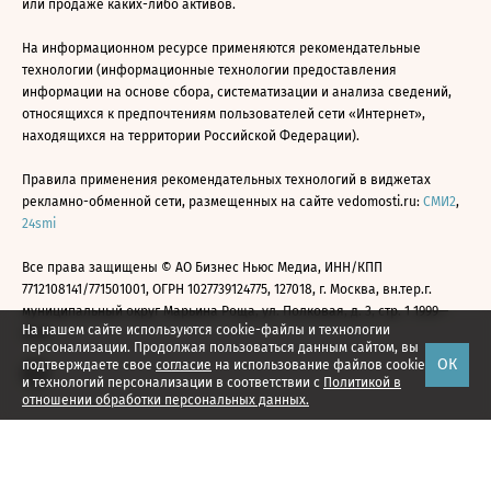
или продаже каких-либо активов.
На информационном ресурсе применяются рекомендательные
технологии (информационные технологии предоставления
информации на основе сбора, систематизации и анализа сведений,
относящихся к предпочтениям пользователей сети «Интернет»,
находящихся на территории Российской Федерации).
Правила применения рекомендательных технологий в виджетах
рекламно-обменной сети, размещенных на сайте vedomosti.ru:
СМИ2
,
24smi
Все права защищены © АО Бизнес Ньюс Медиа, ИНН/КПП
7712108141/771501001, ОГРН 1027739124775, 127018, г. Москва, вн.тер.г.
муниципальный округ Марьина Роща, ул. Полковая, д. 3, стр. 1 1999—
На нашем сайте используются cookie-файлы и технологии
2026
персонализации. Продолжая пользоваться данным сайтом, вы
ОК
подтверждаете свое
согласие
на использование файлов cookie
и технологий персонализации в соответствии с
Политикой в
отношении обработки персональных данных.