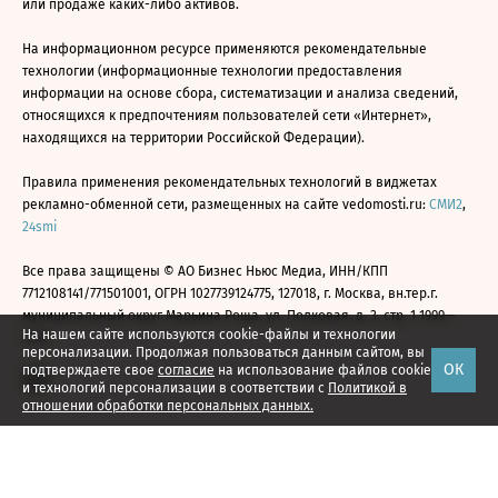
или продаже каких-либо активов.
На информационном ресурсе применяются рекомендательные
технологии (информационные технологии предоставления
информации на основе сбора, систематизации и анализа сведений,
относящихся к предпочтениям пользователей сети «Интернет»,
находящихся на территории Российской Федерации).
Правила применения рекомендательных технологий в виджетах
рекламно-обменной сети, размещенных на сайте vedomosti.ru:
СМИ2
,
24smi
Все права защищены © АО Бизнес Ньюс Медиа, ИНН/КПП
7712108141/771501001, ОГРН 1027739124775, 127018, г. Москва, вн.тер.г.
муниципальный округ Марьина Роща, ул. Полковая, д. 3, стр. 1 1999—
На нашем сайте используются cookie-файлы и технологии
2026
персонализации. Продолжая пользоваться данным сайтом, вы
ОК
подтверждаете свое
согласие
на использование файлов cookie
и технологий персонализации в соответствии с
Политикой в
отношении обработки персональных данных.