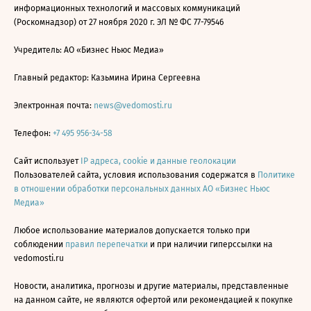
информационных технологий и массовых коммуникаций
(Роскомнадзор) от 27 ноября 2020 г. ЭЛ № ФС 77-79546
Учредитель: АО «Бизнес Ньюс Медиа»
Главный редактор: Казьмина Ирина Сергеевна
Электронная почта:
news@vedomosti.ru
Телефон:
+7 495 956-34-58
Сайт использует
IP адреса, cookie и данные геолокации
Пользователей сайта, условия использования содержатся в
Политике
в отношении обработки персональных данных АО «Бизнес Ньюс
Медиа»
Любое использование материалов допускается только при
соблюдении
правил перепечатки
и при наличии гиперссылки на
vedomosti.ru
Новости, аналитика, прогнозы и другие материалы, представленные
на данном сайте, не являются офертой или рекомендацией к покупке