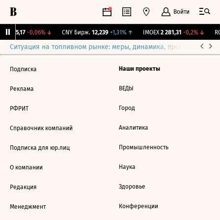
Войти
BI
115,17
-0,06%
↓
CNY Бирж.
12,239
+1,31%
↑
IMOEX
2 281,31
-0,2%
↓
RG
Ситуация на топливном рынке: меры, динамика, прогнозы
Выб
Наши проекты
Подписка
ВЕДЫ
Реклама
Город
РФРИТ
Аналитика
Справочник компаний
Промышленность
Подписка для юр.лиц
Наука
О компании
Здоровье
Редакция
Конференции
Менеджмент