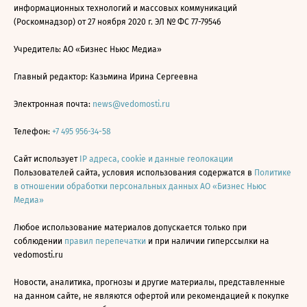
информационных технологий и массовых коммуникаций
(Роскомнадзор) от 27 ноября 2020 г. ЭЛ № ФС 77-79546
Учредитель: АО «Бизнес Ньюс Медиа»
Главный редактор: Казьмина Ирина Сергеевна
Электронная почта:
news@vedomosti.ru
Телефон:
+7 495 956-34-58
Сайт использует
IP адреса, cookie и данные геолокации
Пользователей сайта, условия использования содержатся в
Политике
в отношении обработки персональных данных АО «Бизнес Ньюс
Медиа»
Любое использование материалов допускается только при
соблюдении
правил перепечатки
и при наличии гиперссылки на
vedomosti.ru
Новости, аналитика, прогнозы и другие материалы, представленные
на данном сайте, не являются офертой или рекомендацией к покупке