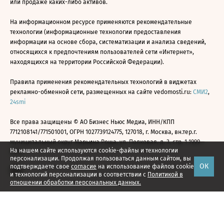
или продаже каких-либо активов.
На информационном ресурсе применяются рекомендательные
технологии (информационные технологии предоставления
информации на основе сбора, систематизации и анализа сведений,
относящихся к предпочтениям пользователей сети «Интернет»,
находящихся на территории Российской Федерации).
Правила применения рекомендательных технологий в виджетах
рекламно-обменной сети, размещенных на сайте vedomosti.ru:
СМИ2
,
24smi
Все права защищены © АО Бизнес Ньюс Медиа, ИНН/КПП
7712108141/771501001, ОГРН 1027739124775, 127018, г. Москва, вн.тер.г.
муниципальный округ Марьина Роща, ул. Полковая, д. 3, стр. 1 1999—
На нашем сайте используются cookie-файлы и технологии
2026
персонализации. Продолжая пользоваться данным сайтом, вы
ОК
подтверждаете свое
согласие
на использование файлов cookie
и технологий персонализации в соответствии с
Политикой в
отношении обработки персональных данных.