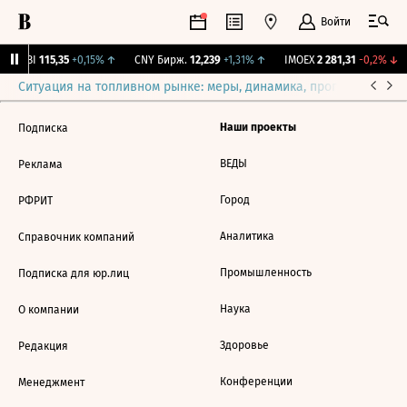
Войти
RGBI
115,35
+0,15%
↑
CNY Бирж.
12,239
+1,31%
↑
IMOEX
2 281,31
-0,2%
↓
Ситуация на топливном рынке: меры, динамика, прогнозы
Выб
Наши проекты
Подписка
ВЕДЫ
Реклама
Город
РФРИТ
Аналитика
Справочник компаний
Промышленность
Подписка для юр.лиц
Наука
О компании
Здоровье
Редакция
Конференции
Менеджмент