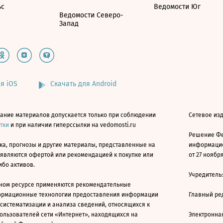
ьс
Ведомости Юг
Ведомости Северо-
Запад
я iOS
Скачать для Android
ание материалов допускается только при соблюдении
Сетевое изд
атки
и при наличии гиперссылки на vedomosti.ru
Решение Фе
ка, прогнозы и другие материалы, представленные на
информацио
 являются офертой или рекомендацией к покупке или
от 27 ноября
ибо активов.
Учредитель
ном ресурсе применяются рекомендательные
ормационные технологии предоставления информации
Главный ре
 систематизации и анализа сведений, относящихся к
ользователей сети «Интернет», находящихся на
Электронна