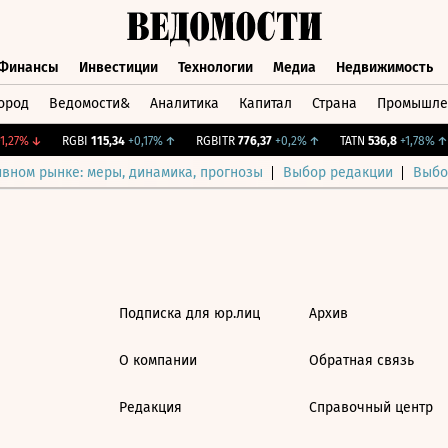
Финансы
Инвестиции
Технологии
Медиа
Недвижимость
ород
Ведомости&
Аналитика
Капитал
Страна
Промышле
а
Финансы
Инвестиции
Технологии
Медиа
Недвижимос
,27%
↓
RGBI
115,34
+0,17%
↑
RGBITR
776,37
+0,2%
↑
TATN
536,8
+1,78%
↑
ивном рынке: меры, динамика, прогнозы
Выбор редакции
Выбо
Подписка для юр.лиц
Архив
О компании
Обратная связь
Редакция
Справочный центр