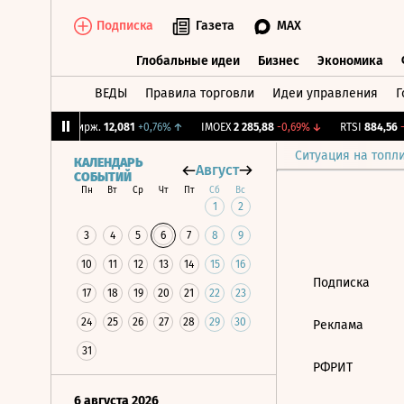
Подписка
Газета
MAX
Глобальные идеи
Бизнес
Экономика
ВЕДЫ
Правила торговли
Идеи управления
Г
Глобальные идеи
Бизнес
Экономик
78%
↑
CNY Бирж.
12,081
+0,76%
↑
IMOEX
2 285,88
-0,69%
↓
RTSI
884,56
-1
Ситуация на топл
КАЛЕНДАРЬ
Август
СОБЫТИЙ
Пн
Вт
Ср
Чт
Пт
Сб
Вс
1
2
3
4
5
6
7
8
9
10
11
12
13
14
15
16
Подписка
17
18
19
20
21
22
23
24
25
26
27
28
29
30
Реклама
31
РФРИТ
6 августа 2026