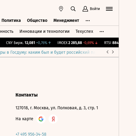
Войти
Политика
Общество
Менеджмент
нность
Инновации и технологии
Техуспех
ть
Политика
Общество
Менеджмент
CNY Бирж.
12,081
+0,76%
↑
IMOEX
2 285,88
-0,69%
↓
RTSI
884,56
-1,27%
↓
ры в Госдуму: каким был и будет российский парламент
Война н
Контакты
127018, г. Москва, ул. Полковая, д. 3, стр. 1
На карте
+7 495 956-34-58