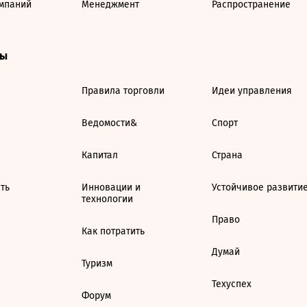
мпаний
Менеджмент
Распространение
ты
Правила торговли
Идеи управления
Ведомости&
Спорт
Капитал
Страна
ть
Инновации и
Устойчивое развити
технологии
Право
Как потратить
Думай
Туризм
Техуспех
Форум