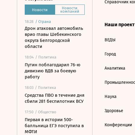
Справочник ко
Новости
Новости
компаний
18:28
/
Страна
Наши проек
Дрон атаковал автомобиль
врио главы Шебекинского
ВЕДЫ
округа Белгородской
области
Город
18:04
/ Политика
Путин поблагодарил 76-ю
Аналитика
дивизию ВДВ за боевую
работу
Промышленнос
18:03
/ Политика
Средства ПВО в течение дня
Наука
сбили 281 беспилотник ВСУ
Здоровье
17:50
/ Общество
Первая в истории 500-
Конференции
балльница ЕГЭ поступила в
МФТИ