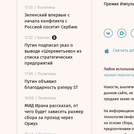
Премия Импул
17:33
/ Политика
Зеленский впервые с
начала конфликта с
Россией посетит Сербию
17:22
/ Бизнес
Путин подписал указ о
Скачать дл
выводе «Шереметьево» из
списка стратегических
предприятий
Любое использов
17:05
/ Политика
правил перепеч
Путин объявил
благодарность рэперу ST
Новости, аналити
данном сайте, не
16:58
/ Политика
продаже каких-л
МИД Ирана рассказал, от
чего будет зависеть размер
На информацион
сбора за проход через
технологии (инф
Ормуз
на основе сбора,
предпочтениям п