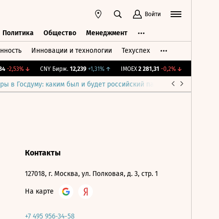
Войти
Политика
Общество
Менеджмент
нность
Инновации и технологии
Техуспех
ть
Политика
Общество
Менеджмент
4
-2,53%
↓
CNY Бирж.
12,239
+1,31%
↑
IMOEX
2 281,31
-0,2%
↓
RTSI
874,64
ры в Госдуму: каким был и будет российский парламент
Война н
Контакты
127018, г. Москва, ул. Полковая, д. 3, стр. 1
На карте
+7 495 956-34-58