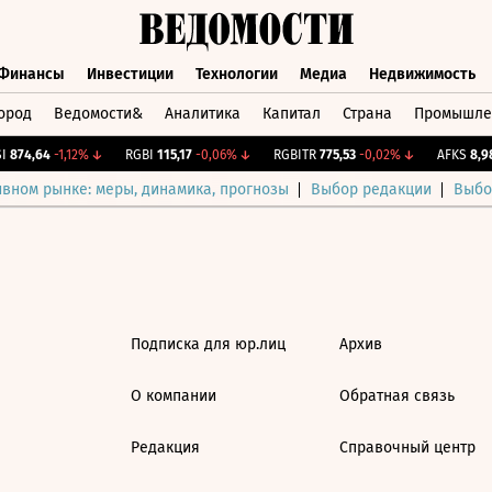
Финансы
Инвестиции
Технологии
Медиа
Недвижимость
ород
Ведомости&
Аналитика
Капитал
Страна
Промышле
а
Финансы
Инвестиции
Технологии
Медиа
Недвижимос
874,64
-1,12%
↓
RGBI
115,17
-0,06%
↓
RGBITR
775,53
-0,02%
↓
AFKS
8,98
ивном рынке: меры, динамика, прогнозы
Выбор редакции
Выбо
Подписка для юр.лиц
Архив
О компании
Обратная связь
Редакция
Справочный центр