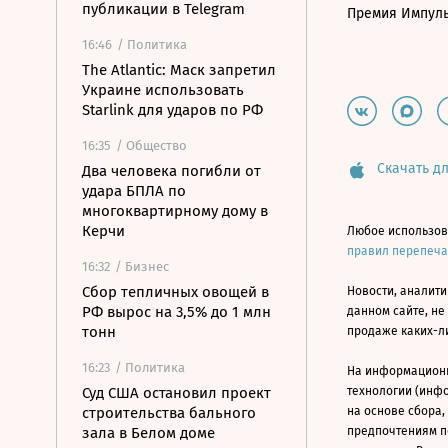
публикации в Telegram
Премия Импул
16:46
/ Политика
The Atlantic: Маск запретил
Украине использовать
Starlink для ударов по РФ
16:35
/ Общество
Скачать дл
Два человека погибли от
удара БПЛА по
многоквартирному дому в
Керчи
Любое использов
правил перепеч
16:32
/ Бизнес
Сбор тепличных овощей в
Новости, аналити
РФ вырос на 3,5% до 1 млн
данном сайте, не
тонн
продаже каких-л
16:23
/ Политика
На информацион
Суд США остановил проект
технологии (инф
строительства бального
на основе сбора,
зала в Белом доме
предпочтениям п