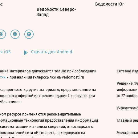
ьс
Ведомости Юг
Ведомости Северо-
Запад
я iOS
Скачать для Android
ание материалов допускается только при соблюдении
Сетевое изд
атки
и при наличии гиперссылки на vedomosti.ru
Решение Фе
ка, прогнозы и другие материалы, представленные на
информацио
 являются офертой или рекомендацией к покупке или
от 27 ноября
ибо активов.
Учредитель
ном ресурсе применяются рекомендательные
ормационные технологии предоставления информации
Главный ре
 систематизации и анализа сведений, относящихся к
ользователей сети «Интернет», находящихся на
Электронна