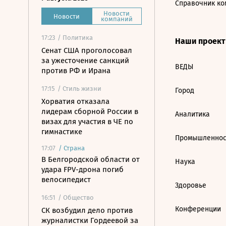
Справочник ко
Новости
Новости
компаний
17:23
/ Политика
Наши проек
Сенат США проголосовал
за ужесточение санкций
ВЕДЫ
против РФ и Ирана
17:15
/ Стиль жизни
Город
Хорватия отказала
лидерам сборной России в
Аналитика
визах для участия в ЧЕ по
гимнастике
Промышленнос
17:07
/
Страна
В Белгородской области от
Наука
удара FPV-дрона погиб
велосипедист
Здоровье
16:51
/ Общество
Конференции
СК возбудил дело против
журналистки Гордеевой за