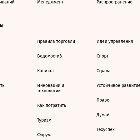
мпаний
Менеджмент
Распространение
ты
Правила торговли
Идеи управления
Ведомости&
Спорт
Капитал
Страна
ть
Инновации и
Устойчивое развити
технологии
Право
Как потратить
Думай
Туризм
Техуспех
Форум