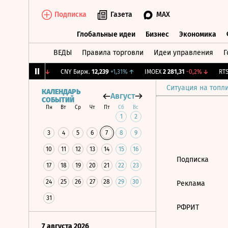
Подписка
Газета
MAX
Глобальные идеи
Бизнес
Экономика
ВЕДЫ
Правила торговли
Идеи управления
Г
Глобальные идеи
Бизнес
Экономик
S
8,984
-2,53%
↓
CNY Бирж.
12,239
+1,31%
↑
IMOEX
2 281,31
-0,2%
↓
RTSI
Ситуация на топл
КАЛЕНДАРЬ
Август
СОБЫТИЙ
Пн
Вт
Ср
Чт
Пт
Сб
Вс
1
2
3
4
5
6
7
8
9
10
11
12
13
14
15
16
Подписка
17
18
19
20
21
22
23
24
25
26
27
28
29
30
Реклама
31
РФРИТ
7 августа 2026