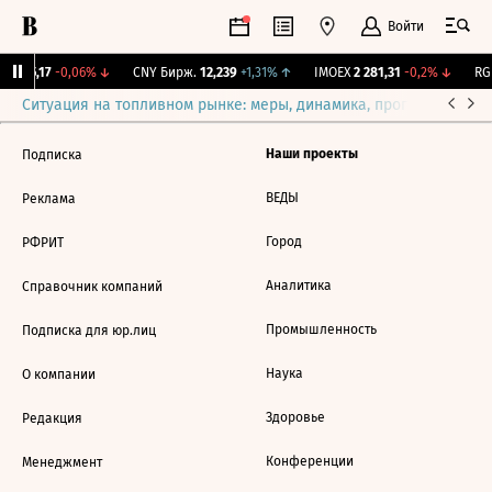
Войти
I
115,17
-0,06%
↓
CNY Бирж.
12,239
+1,31%
↑
IMOEX
2 281,31
-0,2%
↓
RGB
Ситуация на топливном рынке: меры, динамика, прогнозы
Выб
Наши проекты
Подписка
ВЕДЫ
Реклама
Город
РФРИТ
Аналитика
Справочник компаний
Промышленность
Подписка для юр.лиц
Наука
О компании
Здоровье
Редакция
Конференции
Менеджмент