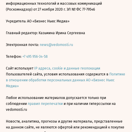
информационных технологий и массовых коммуникаций
(Роскомнадзор) от 27 ноября 2020 г. ЭЛ № ФС 77-79546
Учредитель: АО «Бизнес Ньюс Медиа»
Главный редактор: Казьмина Ирина Сергеевна
Электронная почта:
news@vedomosti.ru
Телефон:
+7 495 956-34-58
Сайт использует
IP адреса, cookie и данные геолокации
Пользователей сайта, условия использования содержатся в
Политике
в отношении обработки персональных данных АО «Бизнес Ньюс
Медиа»
Любое использование материалов допускается только при
соблюдении
правил перепечатки
и при наличии гиперссылки на
vedomosti.ru
Новости, аналитика, прогнозы и другие материалы, представленные
на данном сайте, не являются офертой или рекомендацией к покупке