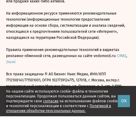
или продаже каких-либо активов.
На информационном ресурсе применяются рекомендательные
технологии (информационные технологии предоставления
информации на основе сбора, систематизации и анализа сведений,
относящихся к предпочтениям пользователей сети «Интернет»,
находящихся на территории Российской Федерации).
Правила применения рекомендательных технологий в виджетах
рекламно-обменной сети, размещенных на сайте vedomosti.ru:
СМИ2
,
24smi
Все права защищены © АО Бизнес Ньюс Медиа, ИНН/КПП
7712108141/771501001, ОГРН 1027739124775, 127018, г. Москва, вн.тер.г.
муниципальный округ Марьина Роща, ул. Полковая, д. 3, стр. 1 1999—
На нашем сайте используются cookie-файлы и технологии
2026
персонализации. Продолжая пользоваться данным сайтом, вы
ОК
подтверждаете свое
согласие
на использование файлов cookie
и технологий персонализации в соответствии с
Политикой в
отношении обработки персональных данных.