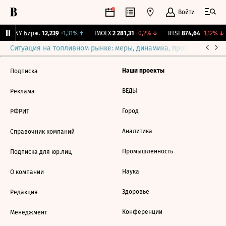
Войти
CNY Бирж.
12,239
+1,31%
↑
IMOEX
2 281,31
-0,2%
↓
RTSI
874,64
-1,12%
↓
Ситуация на топливном рынке: меры, динамика, прогнозы
Выб
Наши проекты
Подписка
ВЕДЫ
Реклама
Город
РФРИТ
Аналитика
Справочник компаний
Промышленность
Подписка для юр.лиц
Наука
О компании
Здоровье
Редакция
Конференции
Менеджмент