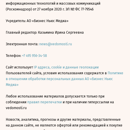
информационных технологий и массовых коммуникаций
(Роскомнадзор) от 27 ноября 2020 г. ЭЛ № ФС 77-79546
Учредитель: АО «Бизнес Ньюс Медиа»
Главный редактор: Казьмина Ирина Сергеевна
Электронная почта:
news@vedomosti.ru
Телефон:
+7 495 956-34-58
Сайт использует
IP адреса, cookie и данные геолокации
Пользователей сайта, условия использования содержатся в
Политике
в отношении обработки персональных данных АО «Бизнес Ньюс
Медиа»
Любое использование материалов допускается только при
соблюдении
правил перепечатки
и при наличии гиперссылки на
vedomosti.ru
Новости, аналитика, прогнозы и другие материалы, представленные
на данном сайте, не являются офертой или рекомендацией к покупке