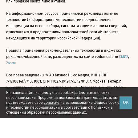
или продаже каких-либо активов.
На информационном ресурсе применяются рекомендательные
технологии (информационные технологии предоставления
информации на основе сбора, систематизации и анализа сведений,
относящихся к предпочтениям пользователей сети «Интернет»,
находящихся на территории Российской Федерации).
Правила применения рекомендательных технологий в виджетах
рекламно-обменной сети, размещенных на сайте vedomosti.ru:
СМИ2
,
24smi
Все права защищены © АО Бизнес Ньюс Медиа, ИНН/КПП
7712108141/771501001, ОГРН 1027739124775, 127018, г. Москва, вн.тер.г.
муниципальный округ Марьина Роща, ул. Полковая, д. 3, стр. 1 1999—
На нашем сайте используются cookie-файлы и технологии
2026
персонализации. Продолжая пользоваться данным сайтом, вы
ОК
подтверждаете свое
согласие
на использование файлов cookie
и технологий персонализации в соответствии с
Политикой в
отношении обработки персональных данных.