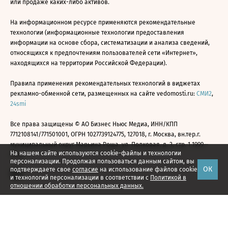
или продаже каких-либо активов.
На информационном ресурсе применяются рекомендательные
технологии (информационные технологии предоставления
информации на основе сбора, систематизации и анализа сведений,
относящихся к предпочтениям пользователей сети «Интернет»,
находящихся на территории Российской Федерации).
Правила применения рекомендательных технологий в виджетах
рекламно-обменной сети, размещенных на сайте vedomosti.ru:
СМИ2
,
24smi
Все права защищены © АО Бизнес Ньюс Медиа, ИНН/КПП
7712108141/771501001, ОГРН 1027739124775, 127018, г. Москва, вн.тер.г.
муниципальный округ Марьина Роща, ул. Полковая, д. 3, стр. 1 1999—
На нашем сайте используются cookie-файлы и технологии
2026
персонализации. Продолжая пользоваться данным сайтом, вы
ОК
подтверждаете свое
согласие
на использование файлов cookie
и технологий персонализации в соответствии с
Политикой в
отношении обработки персональных данных.