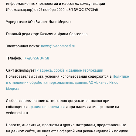
информационных технологий и массовых коммуникаций
(Роскомнадзор) от 27 ноября 2020 г. ЭЛ № ФС 77-79546
Учредитель: АО «Бизнес Ньюс Медиа»
Главный редактор: Казьмина Ирина Сергеевна
Электронная почта:
news@vedomosti.ru
Телефон:
+7 495 956-34-58
Сайт использует
IP адреса, cookie и данные геолокации
Пользователей сайта, условия использования содержатся в
Политике
в отношении обработки персональных данных АО «Бизнес Ньюс
Медиа»
Любое использование материалов допускается только при
соблюдении
правил перепечатки
и при наличии гиперссылки на
vedomosti.ru
Новости, аналитика, прогнозы и другие материалы, представленные
на данном сайте, не являются офертой или рекомендацией к покупке