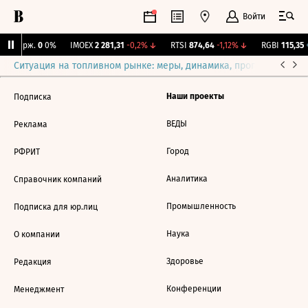
Войти
NY Бирж.
0
0%
IMOEX
2 281,31
-0,2%
↓
RTSI
874,64
-1,12%
↓
RGBI
115,35
+
Ситуация на топливном рынке: меры, динамика, прогнозы
Выб
Наши проекты
Подписка
ВЕДЫ
Реклама
Город
РФРИТ
Аналитика
Справочник компаний
Промышленность
Подписка для юр.лиц
Наука
О компании
Здоровье
Редакция
Конференции
Менеджмент