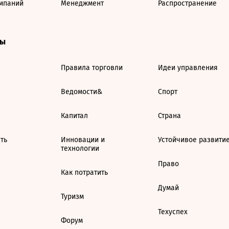
мпаний
Менеджмент
Распространение
ты
Правила торговли
Идеи управления
Ведомости&
Спорт
Капитал
Страна
ть
Инновации и
Устойчивое развити
технологии
Право
Как потратить
Думай
Туризм
Техуспех
Форум