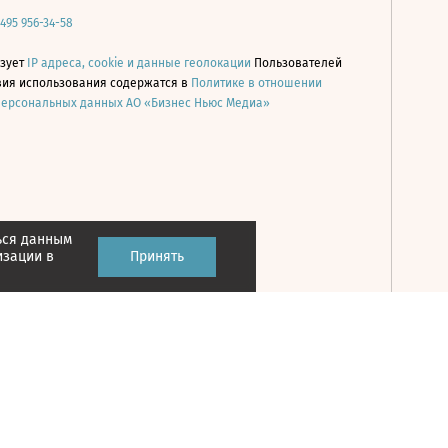
 495 956-34-58
ьзует
IP адреса, cookie и данные геолокации
Пользователей
овия использования содержатся в
Политике в отношении
персональных данных АО «Бизнес Ньюс Медиа»
ься данным
Принять
изации в