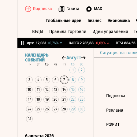
Подписка
Газета
MAX
Глобальные идеи
Бизнес
Экономика
ВЕДЫ
Правила торговли
Идеи управления
Г
Глобальные идеи
Бизнес
Экономик
33%
↑
CNY Бирж.
12,081
+0,76%
↑
IMOEX
2 285,88
-0,69%
↓
RTSI
884,56
-
Ситуация на топл
КАЛЕНДАРЬ
Август
СОБЫТИЙ
Пн
Вт
Ср
Чт
Пт
Сб
Вс
1
2
3
4
5
6
7
8
9
10
11
12
13
14
15
16
Подписка
17
18
19
20
21
22
23
24
25
26
27
28
29
30
Реклама
31
РФРИТ
6 августа 2026