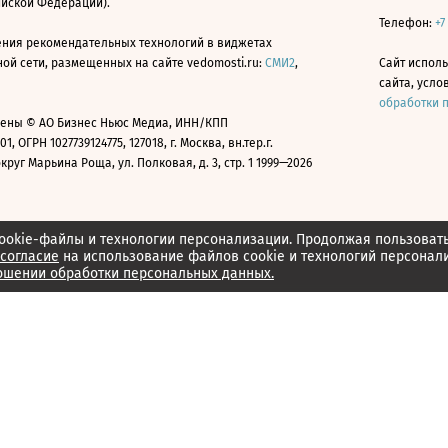
ийской Федерации).
Телефон:
+7
ния рекомендательных технологий в виджетах
й сети, размещенных на сайте vedomosti.ru:
СМИ2
,
Сайт испол
сайта, усл
обработки 
ены © АО Бизнес Ньюс Медиа, ИНН/КПП
01, ОГРН 1027739124775, 127018, г. Москва, вн.тер.г.
уг Марьина Роща, ул. Полковая, д. 3, стр. 1 1999—2026
ookie-файлы и технологии персонализации. Продолжая пользоват
согласие
на использование файлов cookie и технологий персонал
ошении обработки персональных данных.