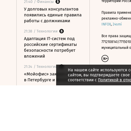
территории Росс
21:40
/ Финансы
У долговых консультантов
Правила примене
появились единые правила
рекламно-обменно
работы с должниками
INFOX
,
24smi
21:38
/ Технологии
Все права защищ
Адаптация IT-систем под
7712108141/7715010
российские сертификаты
муниципальный окр
безопасности потребует
вложений
21:34
/ Технологии
На нашем сайте используются c
«Мойофис» закрыл офисы
сайтом, вы подтверждаете свое
в Петербурге и Иннополисе
соответствии с
Политикой в отн
21:33
/ Политика
Россия поддержала
расширение
авиасообщения с
Казахстаном
21:28
/ Недвижимость