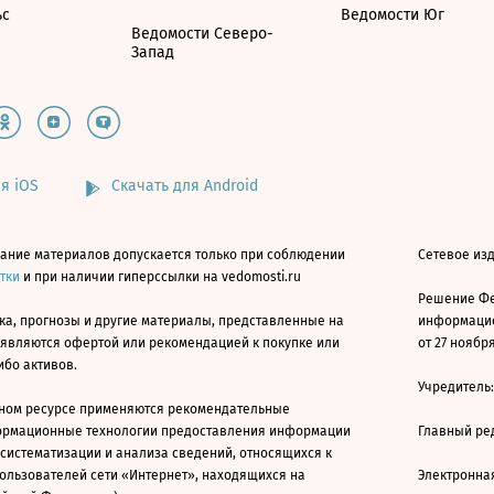
ьс
Ведомости Юг
Ведомости Северо-
Запад
я iOS
Скачать для Android
ание материалов допускается только при соблюдении
Сетевое изд
атки
и при наличии гиперссылки на vedomosti.ru
Решение Фе
ка, прогнозы и другие материалы, представленные на
информацио
 являются офертой или рекомендацией к покупке или
от 27 ноября
ибо активов.
Учредитель
ном ресурсе применяются рекомендательные
ормационные технологии предоставления информации
Главный ре
 систематизации и анализа сведений, относящихся к
ользователей сети «Интернет», находящихся на
Электронна