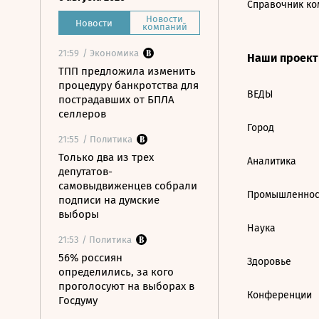
Справочник ко
Новости
Новости
компаний
21:59
/ Экономика
Наши проек
ТПП предложила изменить
процедуру банкротства для
ВЕДЫ
пострадавших от БПЛА
селлеров
Город
21:55
/ Политика
Только два из трех
Аналитика
депутатов-
самовыдвиженцев собрали
Промышленнос
подписи на думские
выборы
Наука
21:53
/ Политика
56% россиян
Здоровье
определились, за кого
проголосуют на выборах в
Конференции
Госдуму