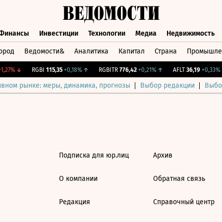
Финансы
Инвестиции
Технологии
Медиа
Недвижимость
ород
Ведомости&
Аналитика
Капитал
Страна
Промышле
а
Финансы
Инвестиции
Технологии
Медиа
Недвижимос
1,27%
↓
RGBI
115,35
+0,18%
↑
RGBITR
776,42
+0,21%
↑
AFLT
36,19
+0,33%
ивном рынке: меры, динамика, прогнозы
Выбор редакции
Выбо
Подписка для юр.лиц
Архив
О компании
Обратная связь
Редакция
Справочный центр