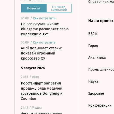
Справочник ко
Новости
Новости
компаний
00:09
/
Как потратить
Наши проек
На все случаи жизни:
Bluegame расширяет свою
ВЕДЫ
коллекцию яхт
00:09
/
Как потратить
Город
Audi повышает ставки:
показан огромный
Аналитика
кроссовер Q9
5 августа 2026
Промышленнос
21:55
/ Авто
Наука
Росстандарт запретил
продажу ряда моделей
грузовиков Dongfeng и
Здоровье
Zoomlion
Конференции
21:43
/ Медиа