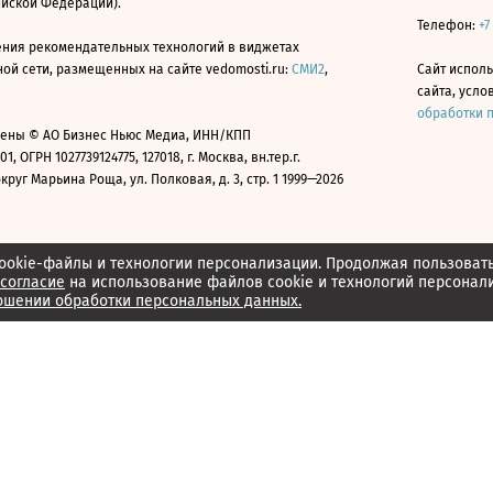
ийской Федерации).
Телефон:
+7
ния рекомендательных технологий в виджетах
й сети, размещенных на сайте vedomosti.ru:
СМИ2
,
Сайт испол
сайта, усл
обработки 
ены © АО Бизнес Ньюс Медиа, ИНН/КПП
01, ОГРН 1027739124775, 127018, г. Москва, вн.тер.г.
уг Марьина Роща, ул. Полковая, д. 3, стр. 1 1999—2026
ookie-файлы и технологии персонализации. Продолжая пользоват
согласие
на использование файлов cookie и технологий персонал
ошении обработки персональных данных.