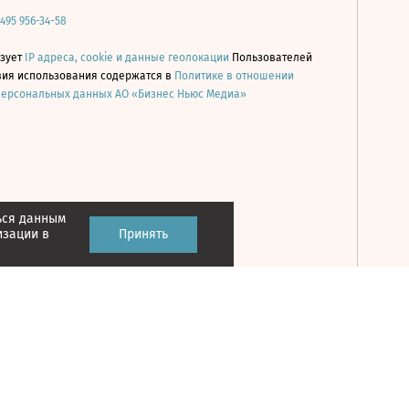
 495 956-34-58
ьзует
IP адреса, cookie и данные геолокации
Пользователей
овия использования содержатся в
Политике в отношении
персональных данных АО «Бизнес Ньюс Медиа»
ься данным
Принять
изации в