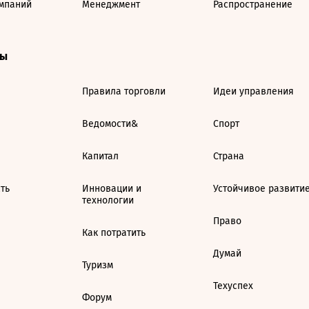
мпаний
Менеджмент
Распространение
ты
Правила торговли
Идеи управления
Ведомости&
Спорт
Капитал
Страна
ть
Инновации и
Устойчивое развити
технологии
Право
Как потратить
Думай
Туризм
Техуспех
Форум