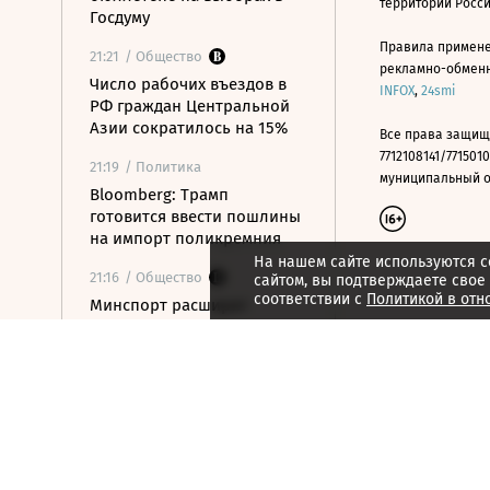
территории Росс
Госдуму
Правила примене
21:21
/ Общество
рекламно-обменно
Число рабочих въездов в
INFOX
,
24smi
РФ граждан Центральной
Азии сократилось на 15%
Все права защищ
7712108141/7715010
21:19
/ Политика
муниципальный окр
Bloomberg: Трамп
готовится ввести пошлины
на импорт поликремния
На нашем сайте используются c
21:16
/ Общество
сайтом, вы подтверждаете свое
соответствии с
Политикой в отн
Минспорт расширит
перечень спортивных
организаций для
налогового вычета
21:10
/ Экономика
Почему нефтегазовые
доходы бюджета в июле
достигли максимума с