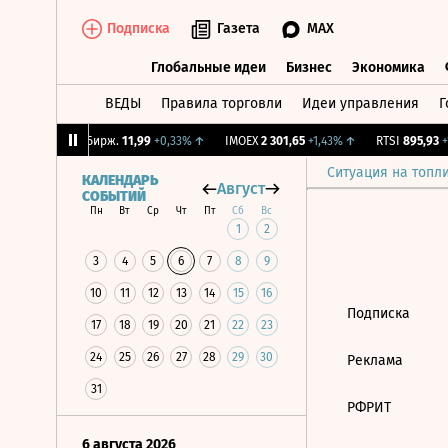
Подписка
Газета
MAX
Глобальные идеи
Бизнес
Экономика
ВЕДЫ
Правила торговли
Идеи управления
Г
Глобальные идеи
Бизнес
Экономик
49%
↑
CNY Бирж.
11,99
+0,33%
↑
IMOEX
2 301,65
+1,43%
↑
RTSI
895,93
+1
Ситуация на топл
КАЛЕНДАРЬ
Август
СОБЫТИЙ
Пн
Вт
Ср
Чт
Пт
Сб
Вс
1
2
3
4
5
6
7
8
9
10
11
12
13
14
15
16
Подписка
17
18
19
20
21
22
23
24
25
26
27
28
29
30
Реклама
31
РФРИТ
6 августа 2026