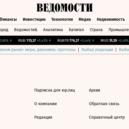
Финансы
Инвестиции
Технологии
Медиа
Недвижимость
ород
Ведомости&
Аналитика
Капитал
Страна
Промышле
а
Финансы
Инвестиции
Технологии
Медиа
Недвижимос
,68%
↑
RGBI
115,37
+0,43%
↑
RGBITR
776,27
+0,44%
↑
MVID
51,55
+0,49%
ивном рынке: меры, динамика, прогнозы
Выбор редакции
Выбо
Подписка для юр.лиц
Архив
О компании
Обратная связь
Редакция
Справочный центр