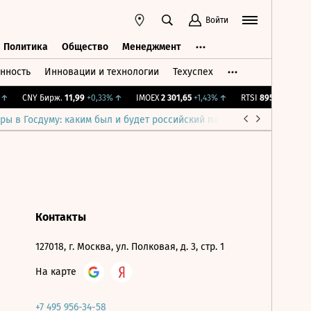
Войти
Политика
Общество
Менеджмент
нность
Инновации и технологии
Техуспех
ть
Политика
Общество
Менеджмент
↑
CNY Бирж.
11,99
+0,33%
↑
IMOEX
2 301,65
+1,43%
↑
RTSI
895,93
+1,68%
ры в Госдуму: каким был и будет российский парламент
Война н
Контакты
127018, г. Москва, ул. Полковая, д. 3, стр. 1
На карте
+7 495 956-34-58