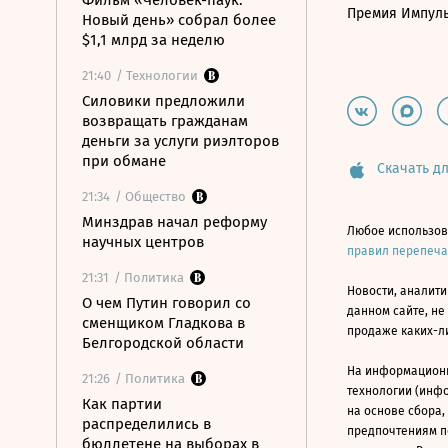
Фильм «Человек-паук:
Премия Импул
Новый день» собрал более
$1,1 млрд за неделю
21:40
/ Технологии
Силовики предложили
возвращать гражданам
деньги за услуги риэлторов
при обмане
Скачать дл
21:34
/ Общество
Минздрав начал реформу
Любое использов
научных центров
правил перепеч
21:31
/ Политика
Новости, аналити
О чем Путин говорил со
данном сайте, не
сменщиком Гладкова в
продаже каких-л
Белгородской области
На информацион
21:26
/ Политика
технологии (инф
Как партии
на основе сбора,
распределились в
предпочтениям п
бюллетене на выборах в