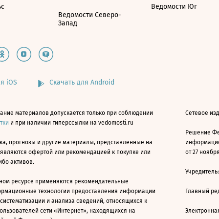
ьс
Ведомости Юг
Ведомости Северо-
Запад
я iOS
Скачать для Android
ание материалов допускается только при соблюдении
Сетевое изд
атки
и при наличии гиперссылки на vedomosti.ru
Решение Фе
ка, прогнозы и другие материалы, представленные на
информацио
 являются офертой или рекомендацией к покупке или
от 27 ноября
ибо активов.
Учредитель
ном ресурсе применяются рекомендательные
ормационные технологии предоставления информации
Главный ре
 систематизации и анализа сведений, относящихся к
ользователей сети «Интернет», находящихся на
Электронна