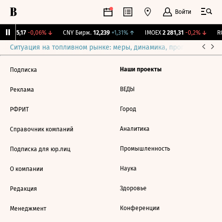
Войти
BI
115,17
-0,06%
↓
CNY Бирж.
12,239
+1,31%
↑
IMOEX
2 281,31
-0,2%
↓
RG
Ситуация на топливном рынке: меры, динамика, прогнозы
Выб
Наши проекты
Подписка
ВЕДЫ
Реклама
Город
РФРИТ
Аналитика
Справочник компаний
Промышленность
Подписка для юр.лиц
Наука
О компании
Здоровье
Редакция
Конференции
Менеджмент