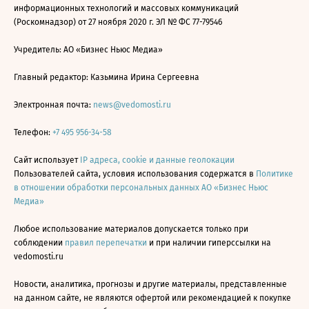
информационных технологий и массовых коммуникаций
(Роскомнадзор) от 27 ноября 2020 г. ЭЛ № ФС 77-79546
Учредитель: АО «Бизнес Ньюс Медиа»
Главный редактор: Казьмина Ирина Сергеевна
Электронная почта:
news@vedomosti.ru
Телефон:
+7 495 956-34-58
Сайт использует
IP адреса, cookie и данные геолокации
Пользователей сайта, условия использования содержатся в
Политике
в отношении обработки персональных данных АО «Бизнес Ньюс
Медиа»
Любое использование материалов допускается только при
соблюдении
правил перепечатки
и при наличии гиперссылки на
vedomosti.ru
Новости, аналитика, прогнозы и другие материалы, представленные
на данном сайте, не являются офертой или рекомендацией к покупке