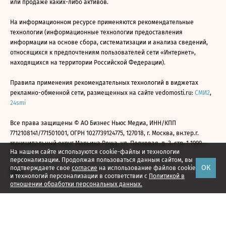
или продаже каких-либо активов.
На информационном ресурсе применяются рекомендательные
технологии (информационные технологии предоставления
информации на основе сбора, систематизации и анализа сведений,
относящихся к предпочтениям пользователей сети «Интернет»,
находящихся на территории Российской Федерации).
Правила применения рекомендательных технологий в виджетах
рекламно-обменной сети, размещенных на сайте vedomosti.ru:
СМИ2
,
24smi
Все права защищены © АО Бизнес Ньюс Медиа, ИНН/КПП
7712108141/771501001, ОГРН 1027739124775, 127018, г. Москва, вн.тер.г.
муниципальный округ Марьина Роща, ул. Полковая, д. 3, стр. 1 1999—
На нашем сайте используются cookie-файлы и технологии
2026
персонализации. Продолжая пользоваться данным сайтом, вы
ОК
подтверждаете свое
согласие
на использование файлов cookie
и технологий персонализации в соответствии с
Политикой в
отношении обработки персональных данных.