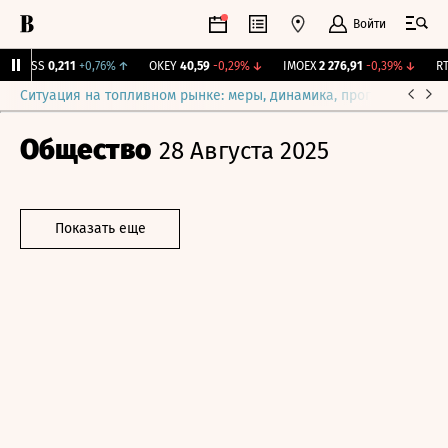
Войти
RGSS
0,211
+0,76%
↑
OKEY
40,59
-0,29%
↓
IMOEX
2 276,91
-0,39%
↓
RTS
Ситуация на топливном рынке: меры, динамика, прогнозы
Выб
Общество
28 Августа 2025
Показать еще