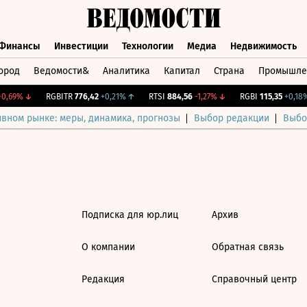
Финансы
Инвестиции
Технологии
Медиа
Недвижимость
ород
Ведомости&
Аналитика
Капитал
Страна
Промышле
а
Финансы
Инвестиции
Технологии
Медиа
Недвижимос
0,69%
↓
RGBITR
776,42
+0,21%
↑
RTSI
884,56
-1,27%
↓
RGBI
115,35
+0,18%
ивном рынке: меры, динамика, прогнозы
Выбор редакции
Выбо
Подписка для юр.лиц
Архив
О компании
Обратная связь
Редакция
Справочный центр