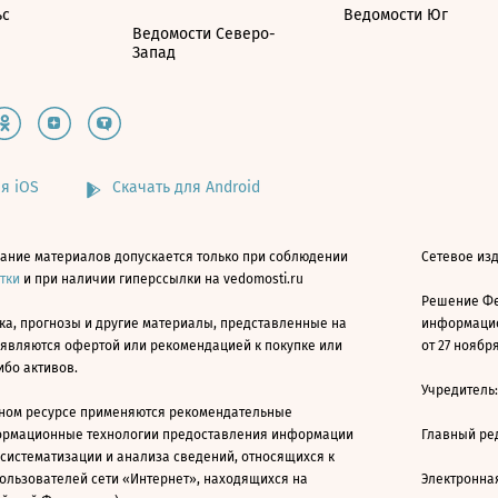
ьс
Ведомости Юг
Ведомости Северо-
Запад
я iOS
Скачать для Android
ание материалов допускается только при соблюдении
Сетевое изд
атки
и при наличии гиперссылки на vedomosti.ru
Решение Фе
ка, прогнозы и другие материалы, представленные на
информацио
 являются офертой или рекомендацией к покупке или
от 27 ноября
ибо активов.
Учредитель
ном ресурсе применяются рекомендательные
ормационные технологии предоставления информации
Главный ре
 систематизации и анализа сведений, относящихся к
ользователей сети «Интернет», находящихся на
Электронна