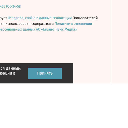
 495 956-34-58
ьзует
IP адреса, cookie и данные геолокации
Пользователей
овия использования содержатся в
Политике в отношении
персональных данных АО «Бизнес Ньюс Медиа»
ься данным
Принять
изации в