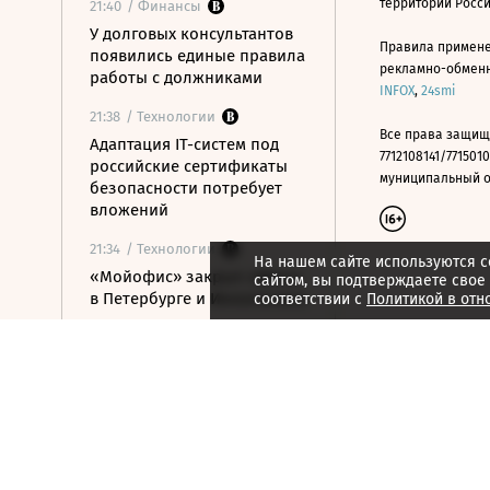
территории Росс
21:40
/ Финансы
У долговых консультантов
Правила примене
появились единые правила
рекламно-обменно
работы с должниками
INFOX
,
24smi
21:38
/ Технологии
Все права защищ
Адаптация IT-систем под
7712108141/7715010
российские сертификаты
муниципальный окр
безопасности потребует
вложений
21:34
/ Технологии
На нашем сайте используются c
«Мойофис» закрыл офисы
сайтом, вы подтверждаете свое
в Петербурге и Иннополисе
соответствии с
Политикой в отн
21:33
/ Политика
Россия поддержала
расширение
авиасообщения с
Казахстаном
21:28
/ Недвижимость