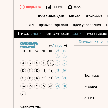
Подписка
Газета
MAX
Глобальные идеи
Бизнес
Экономика
ВЕДЫ
Правила торговли
Идеи управления
Г
Глобальные идеи
Бизнес
Экономик
27%
↓
RGBI
115,35
+0,18%
↑
CNY Бирж.
12,081
+0,76%
↑
IMOEX
2 285,88
-
Ситуация на топл
КАЛЕНДАРЬ
Август
СОБЫТИЙ
Пн
Вт
Ср
Чт
Пт
Сб
Вс
1
2
3
4
5
6
7
8
9
10
11
12
13
14
15
16
Подписка
17
18
19
20
21
22
23
24
25
26
27
28
29
30
Реклама
31
РФРИТ
6 августа 2026