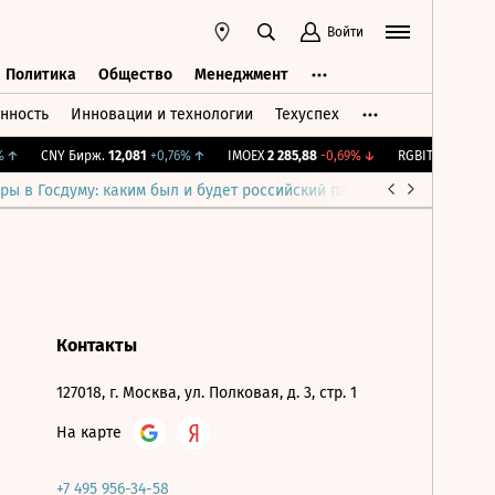
Войти
Политика
Общество
Менеджмент
нность
Инновации и технологии
Техуспех
ть
Политика
Общество
Менеджмент
↑
CNY Бирж.
12,081
+0,76%
↑
IMOEX
2 285,88
-0,69%
↓
RGBITR
776,42
+0
ры в Госдуму: каким был и будет российский парламент
Война н
Контакты
127018, г. Москва, ул. Полковая, д. 3, стр. 1
На карте
+7 495 956-34-58