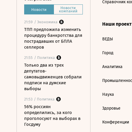
Справочник ко
Новости
Новости
компаний
21:59
/ Экономика
Наши проек
ТПП предложила изменить
процедуру банкротства для
ВЕДЫ
пострадавших от БПЛА
селлеров
Город
21:55
/ Политика
Только два из трех
Аналитика
депутатов-
самовыдвиженцев собрали
Промышленнос
подписи на думские
выборы
Наука
21:53
/ Политика
56% россиян
Здоровье
определились, за кого
проголосуют на выборах в
Конференции
Госдуму