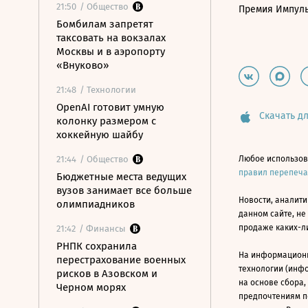
21:50
/ Общество
Премия Импул
Бомбилам запретят
таксовать на вокзалах
Москвы и в аэропорту
«Внуково»
21:48
/ Технологии
OpenAI готовит умную
Скачать дл
колонку размером с
хоккейную шайбу
21:44
/ Общество
Любое использов
правил перепеч
Бюджетные места ведущих
вузов занимает все больше
Новости, аналити
олимпиадников
данном сайте, не
продаже каких-л
21:42
/ Финансы
РНПК сохранила
На информацион
перестрахование военных
технологии (инф
рисков в Азовском и
на основе сбора,
Черном морях
предпочтениям п