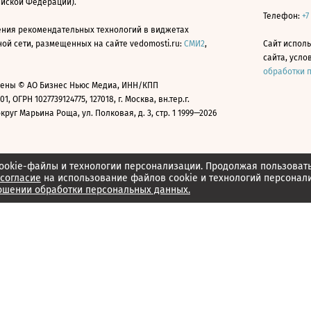
ийской Федерации).
Телефон:
+7
ния рекомендательных технологий в виджетах
й сети, размещенных на сайте vedomosti.ru:
СМИ2
,
Сайт испол
сайта, усл
обработки 
ены © АО Бизнес Ньюс Медиа, ИНН/КПП
01, ОГРН 1027739124775, 127018, г. Москва, вн.тер.г.
уг Марьина Роща, ул. Полковая, д. 3, стр. 1 1999—2026
ookie-файлы и технологии персонализации. Продолжая пользоват
согласие
на использование файлов cookie и технологий персонал
ошении обработки персональных данных.