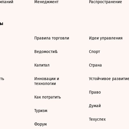
мпаний
Менеджмент
Распространение
ты
Правила торговли
Идеи управления
Ведомости&
Спорт
Капитал
Страна
ть
Инновации и
Устойчивое развити
технологии
Право
Как потратить
Думай
Туризм
Техуспех
Форум