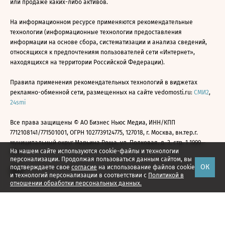
или продаже каких-либо активов.
На информационном ресурсе применяются рекомендательные
технологии (информационные технологии предоставления
информации на основе сбора, систематизации и анализа сведений,
относящихся к предпочтениям пользователей сети «Интернет»,
находящихся на территории Российской Федерации).
Правила применения рекомендательных технологий в виджетах
рекламно-обменной сети, размещенных на сайте vedomosti.ru:
СМИ2
,
24smi
Все права защищены © АО Бизнес Ньюс Медиа, ИНН/КПП
7712108141/771501001, ОГРН 1027739124775, 127018, г. Москва, вн.тер.г.
муниципальный округ Марьина Роща, ул. Полковая, д. 3, стр. 1 1999—
На нашем сайте используются cookie-файлы и технологии
2026
персонализации. Продолжая пользоваться данным сайтом, вы
ОК
подтверждаете свое
согласие
на использование файлов cookie
и технологий персонализации в соответствии с
Политикой в
отношении обработки персональных данных.