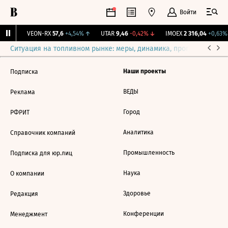
Войти
55%
↑
VEON-RX
57,6
+4,54%
↑
UTAR
9,46
-0,42%
↓
IMOEX
2 316,04
+0,63%
Ситуация на топливном рынке: меры, динамика, прогнозы
Выб
Наши проекты
Подписка
ВЕДЫ
Реклама
Город
РФРИТ
Аналитика
Справочник компаний
Промышленность
Подписка для юр.лиц
Наука
О компании
Здоровье
Редакция
Конференции
Менеджмент