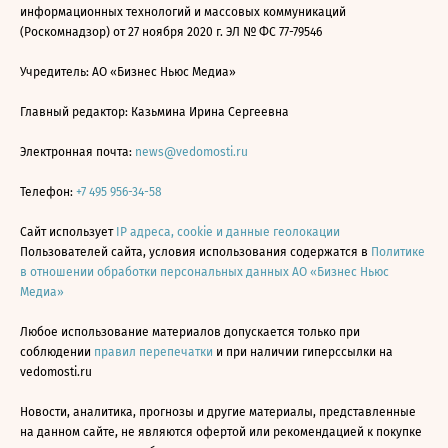
информационных технологий и массовых коммуникаций
(Роскомнадзор) от 27 ноября 2020 г. ЭЛ № ФС 77-79546
Учредитель: АО «Бизнес Ньюс Медиа»
Главный редактор: Казьмина Ирина Сергеевна
Электронная почта:
news@vedomosti.ru
Телефон:
+7 495 956-34-58
Сайт использует
IP адреса, cookie и данные геолокации
Пользователей сайта, условия использования содержатся в
Политике
в отношении обработки персональных данных АО «Бизнес Ньюс
Медиа»
Любое использование материалов допускается только при
соблюдении
правил перепечатки
и при наличии гиперссылки на
vedomosti.ru
Новости, аналитика, прогнозы и другие материалы, представленные
на данном сайте, не являются офертой или рекомендацией к покупке