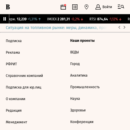
Войти
NY Бирж.
12,239
+1,31%
↑
IMOEX
2 281,31
-0,2%
↓
RTSI
874,64
-1,12%
↓
R
Ситуация на топливном рынке: меры, динамика, прогнозы
Выб
Наши проекты
Подписка
ВЕДЫ
Реклама
Город
РФРИТ
Аналитика
Справочник компаний
Промышленность
Подписка для юр.лиц
Наука
О компании
Здоровье
Редакция
Конференции
Менеджмент