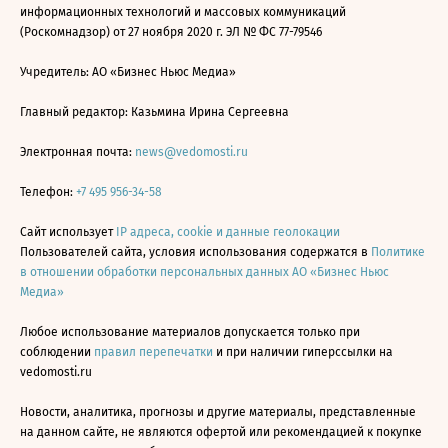
информационных технологий и массовых коммуникаций
(Роскомнадзор) от 27 ноября 2020 г. ЭЛ № ФС 77-79546
Учредитель: АО «Бизнес Ньюс Медиа»
Главный редактор: Казьмина Ирина Сергеевна
Электронная почта:
news@vedomosti.ru
Телефон:
+7 495 956-34-58
Сайт использует
IP адреса, cookie и данные геолокации
Пользователей сайта, условия использования содержатся в
Политике
в отношении обработки персональных данных АО «Бизнес Ньюс
Медиа»
Любое использование материалов допускается только при
соблюдении
правил перепечатки
и при наличии гиперссылки на
vedomosti.ru
Новости, аналитика, прогнозы и другие материалы, представленные
на данном сайте, не являются офертой или рекомендацией к покупке