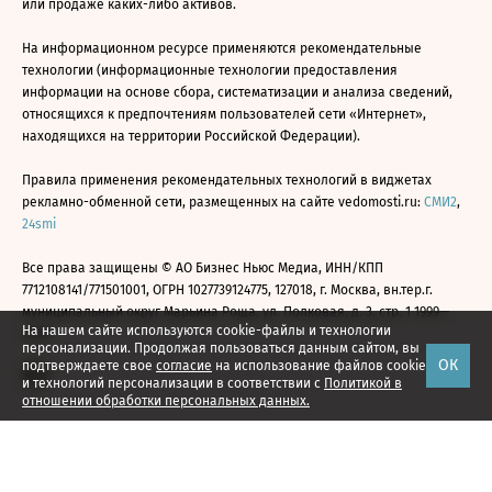
или продаже каких-либо активов.
На информационном ресурсе применяются рекомендательные
технологии (информационные технологии предоставления
информации на основе сбора, систематизации и анализа сведений,
относящихся к предпочтениям пользователей сети «Интернет»,
находящихся на территории Российской Федерации).
Правила применения рекомендательных технологий в виджетах
рекламно-обменной сети, размещенных на сайте vedomosti.ru:
СМИ2
,
24smi
Все права защищены © АО Бизнес Ньюс Медиа, ИНН/КПП
7712108141/771501001, ОГРН 1027739124775, 127018, г. Москва, вн.тер.г.
муниципальный округ Марьина Роща, ул. Полковая, д. 3, стр. 1 1999—
На нашем сайте используются cookie-файлы и технологии
2026
персонализации. Продолжая пользоваться данным сайтом, вы
ОК
подтверждаете свое
согласие
на использование файлов cookie
и технологий персонализации в соответствии с
Политикой в
отношении обработки персональных данных.