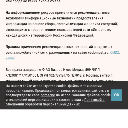
или продаже каких-либо активов.
На информационном ресурсе применяются рекомендательные
технологии (информационные технологии предоставления
информации на основе сбора, систематизации и анализа сведений,
относящихся к предпочтениям пользователей сети «Интернет»,
находящихся на территории Российской Федерации).
Правила применения рекомендательных технологий в виджетах
рекламно-обменной сети, размещенных на сайте vedomosti.ru:
СМИ2
,
24smi
Все права защищены © АО Бизнес Ньюс Медиа, ИНН/КПП
7712108141/771501001, ОГРН 1027739124775, 127018, г. Москва, вн.тер.г.
муниципальный округ Марьина Роща, ул. Полковая, д. 3, стр. 1 1999—
На нашем сайте используются cookie-файлы и технологии
2026
персонализации. Продолжая пользоваться данным сайтом, вы
ОК
подтверждаете свое
согласие
на использование файлов cookie
и технологий персонализации в соответствии с
Политикой в
отношении обработки персональных данных.