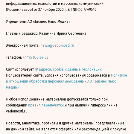
информационных технологий и массовых коммуникаций
(Роскомнадзор) от 27 ноября 2020 г. ЭЛ № ФС 77-79546
Учредитель: АО «Бизнес Ньюс Медиа»
Главный редактор: Казьмина Ирина Сергеевна
Электронная почта:
news@vedomosti.ru
Телефон:
+7 495 956-34-58
Сайт использует
IP адреса, cookie и данные геолокации
Пользователей сайта, условия использования содержатся в
Политике
в отношении обработки персональных данных АО «Бизнес Ньюс
Медиа»
Любое использование материалов допускается только при
соблюдении
правил перепечатки
и при наличии гиперссылки на
vedomosti.ru
Новости, аналитика, прогнозы и другие материалы, представленные
на данном сайте, не являются офертой или рекомендацией к покупке