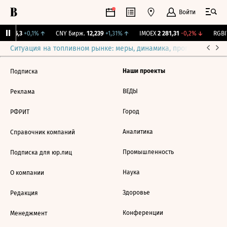
Войти
BI
115,3
+0,1%
↑
CNY Бирж.
12,239
+1,31%
↑
IMOEX
2 281,31
-0,2%
↓
RGBIT
Ситуация на топливном рынке: меры, динамика, прогнозы
Выб
Наши проекты
Подписка
ВЕДЫ
Реклама
Город
РФРИТ
Аналитика
Справочник компаний
Промышленность
Подписка для юр.лиц
Наука
О компании
Здоровье
Редакция
Конференции
Менеджмент