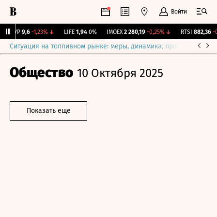
Войти
BISVP
9,6
-1,23%
↓
LIFE
1,94
0%
IMOEX
2 280,19
-0,25%
↓
RTSI
882,36
-0,
Ситуация на топливном рынке: меры, динамика, прогнозы
Выб
Общество
10 Октября 2025
Показать еще