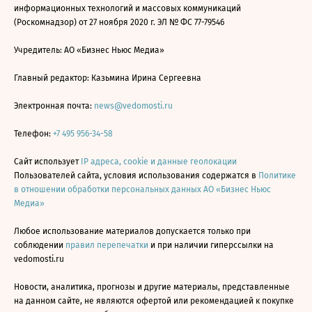
информационных технологий и массовых коммуникаций
(Роскомнадзор) от 27 ноября 2020 г. ЭЛ № ФС 77-79546
Учредитель: АО «Бизнес Ньюс Медиа»
Главный редактор: Казьмина Ирина Сергеевна
Электронная почта:
news@vedomosti.ru
Телефон:
+7 495 956-34-58
Сайт использует
IP адреса, cookie и данные геолокации
Пользователей сайта, условия использования содержатся в
Политике
в отношении обработки персональных данных АО «Бизнес Ньюс
Медиа»
Любое использование материалов допускается только при
соблюдении
правил перепечатки
и при наличии гиперссылки на
vedomosti.ru
Новости, аналитика, прогнозы и другие материалы, представленные
на данном сайте, не являются офертой или рекомендацией к покупке