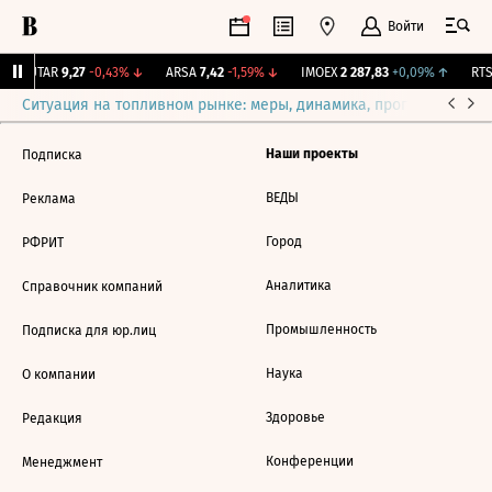
Войти
↑
UTAR
9,27
-0,43%
↓
ARSA
7,42
-1,59%
↓
IMOEX
2 287,83
+0,09%
↑
RTSI
Ситуация на топливном рынке: меры, динамика, прогнозы
Выб
Наши проекты
Подписка
ВЕДЫ
Реклама
Город
РФРИТ
Аналитика
Справочник компаний
Промышленность
Подписка для юр.лиц
Наука
О компании
Здоровье
Редакция
Конференции
Менеджмент