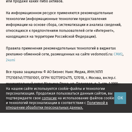
или продаже каких-либо активов.
На информационном ресурсе применяются рекомендательные
технологии (информационные технологии предоставления
информации на основе сбора, систематизации и анализа сведений,
относящихся к предпочтениям пользователей сети «Интернет»,
находящихся на территории Российской Федерации).
Правила применения рекомендательных технологий в виджетах
рекламно-обменной сети, размещенных на сайте vedomosti.ru:
СМИ2
,
24smi
Все права защищены © АО Бизнес Ньюс Медиа, ИНН/КПП
7712108141/771501001, ОГРН 1027739124775, 127018, г. Москва, вн.тер.г.
муниципальный округ Марьина Роща, ул. Полковая, д. 3, стр. 1 1999—
На нашем сайте используются cookie-файлы и технологии
2026
персонализации. Продолжая пользоваться данным сайтом, вы
ОК
подтверждаете свое
согласие
на использование файлов cookie
и технологий персонализации в соответствии с
Политикой в
отношении обработки персональных данных.