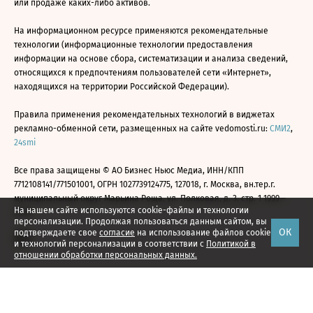
или продаже каких-либо активов.
На информационном ресурсе применяются рекомендательные
технологии (информационные технологии предоставления
информации на основе сбора, систематизации и анализа сведений,
относящихся к предпочтениям пользователей сети «Интернет»,
находящихся на территории Российской Федерации).
Правила применения рекомендательных технологий в виджетах
рекламно-обменной сети, размещенных на сайте vedomosti.ru:
СМИ2
,
24smi
Все права защищены © АО Бизнес Ньюс Медиа, ИНН/КПП
7712108141/771501001, ОГРН 1027739124775, 127018, г. Москва, вн.тер.г.
муниципальный округ Марьина Роща, ул. Полковая, д. 3, стр. 1 1999—
На нашем сайте используются cookie-файлы и технологии
2026
персонализации. Продолжая пользоваться данным сайтом, вы
ОК
подтверждаете свое
согласие
на использование файлов cookie
и технологий персонализации в соответствии с
Политикой в
отношении обработки персональных данных.