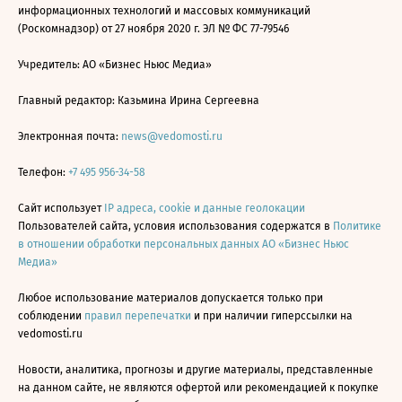
информационных технологий и массовых коммуникаций
(Роскомнадзор) от 27 ноября 2020 г. ЭЛ № ФС 77-79546
Учредитель: АО «Бизнес Ньюс Медиа»
Главный редактор: Казьмина Ирина Сергеевна
Электронная почта:
news@vedomosti.ru
Телефон:
+7 495 956-34-58
Сайт использует
IP адреса, cookie и данные геолокации
Пользователей сайта, условия использования содержатся в
Политике
в отношении обработки персональных данных АО «Бизнес Ньюс
Медиа»
Любое использование материалов допускается только при
соблюдении
правил перепечатки
и при наличии гиперссылки на
vedomosti.ru
Новости, аналитика, прогнозы и другие материалы, представленные
на данном сайте, не являются офертой или рекомендацией к покупке