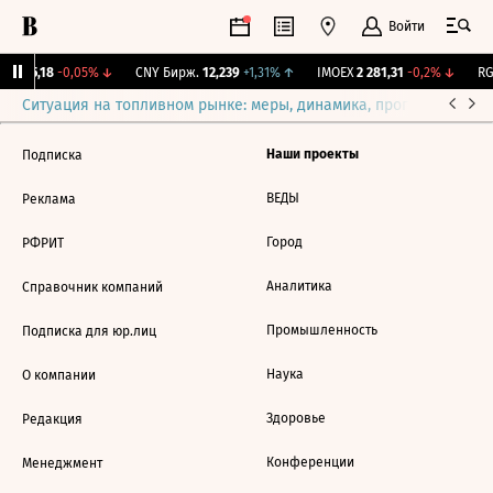
Войти
BI
115,18
-0,05%
↓
CNY Бирж.
12,239
+1,31%
↑
IMOEX
2 281,31
-0,2%
↓
RGB
Ситуация на топливном рынке: меры, динамика, прогнозы
Выб
Наши проекты
Подписка
ВЕДЫ
Реклама
Город
РФРИТ
Аналитика
Справочник компаний
Промышленность
Подписка для юр.лиц
Наука
О компании
Здоровье
Редакция
Конференции
Менеджмент