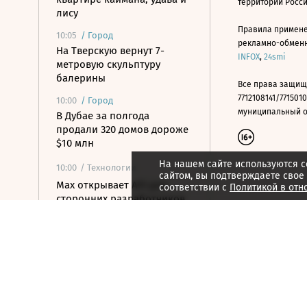
территории Росс
лису
Правила примене
10:05
/
Город
рекламно-обменно
На Тверскую вернут 7-
INFOX
,
24smi
метровую скульптуру
балерины
Все права защищ
7712108141/7715010
10:00
/
Город
муниципальный окр
В Дубае за полгода
продали 320 домов дороже
$10 млн
На нашем сайте используются c
10:00
/ Технологии
сайтом, вы подтверждаете свое
Mах открывает API для
соответствии с
Политикой в отн
сторонних разработчиков
09:54
/
Город
Алмазные колесницы и
«дачные мужья»: куда
пойти в выходные 8–9
августа
09:49
/ Политика