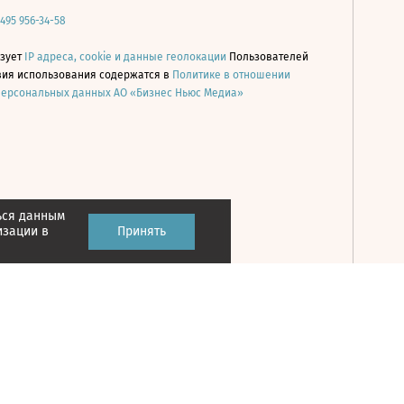
 495 956-34-58
ьзует
IP адреса, cookie и данные геолокации
Пользователей
овия использования содержатся в
Политике в отношении
персональных данных АО «Бизнес Ньюс Медиа»
ься данным
Принять
изации в