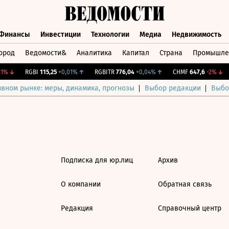
Финансы
Инвестиции
Технологии
Медиа
Недвижимость
ород
Ведомости&
Аналитика
Капитал
Страна
Промышле
а
Финансы
Инвестиции
Технологии
Медиа
Недвижимос
1%
↓
RGBI
115,25
+0,01%
↑
RGBITR
776,04
+0,04%
↑
CHMF
647,6
-2%
↓
ивном рынке: меры, динамика, прогнозы
Выбор редакции
Выбо
Подписка для юр.лиц
Архив
О компании
Обратная связь
Редакция
Справочный центр