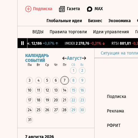
Подписка
Газета
MAX
Глобальные идеи
Бизнес
Экономика
ВЕДЫ
Правила торговли
Идеи управления
Г
Глобальные идеи
Бизнес
Экономик
↓
CNY Бирж.
12,186
+0,87%
↑
IMOEX
2 278,76
-0,31%
↓
RTSI
881,81
-0,3
Ситуация на топл
КАЛЕНДАРЬ
Август
СОБЫТИЙ
Пн
Вт
Ср
Чт
Пт
Сб
Вс
1
2
3
4
5
6
7
8
9
10
11
12
13
14
15
16
Подписка
17
18
19
20
21
22
23
24
25
26
27
28
29
30
Реклама
31
РФРИТ
7 августа 2026