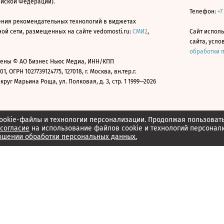
ийской Федерации).
Телефон:
+7
ния рекомендательных технологий в виджетах
й сети, размещенных на сайте vedomosti.ru:
СМИ2
,
Сайт испол
сайта, усл
обработки 
ены © АО Бизнес Ньюс Медиа, ИНН/КПП
01, ОГРН 1027739124775, 127018, г. Москва, вн.тер.г.
уг Марьина Роща, ул. Полковая, д. 3, стр. 1 1999—2026
ookie-файлы и технологии персонализации. Продолжая пользоват
согласие
на использование файлов cookie и технологий персонал
ошении обработки персональных данных.