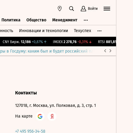
Войти
Политика
Общество
Менеджмент
нность
Инновации и технологии
Техуспех
ть
Политика
Общество
Менеджмент
CNY Бирж.
12,186
+0,87%
↑
IMOEX
2 278,76
-0,31%
↓
RTSI
881,81
-0,31%
↓
ры в Госдуму: каким был и будет российский парламент
Война н
Контакты
127018, г. Москва, ул. Полковая, д. 3, стр. 1
На карте
+7 495 956-34-58