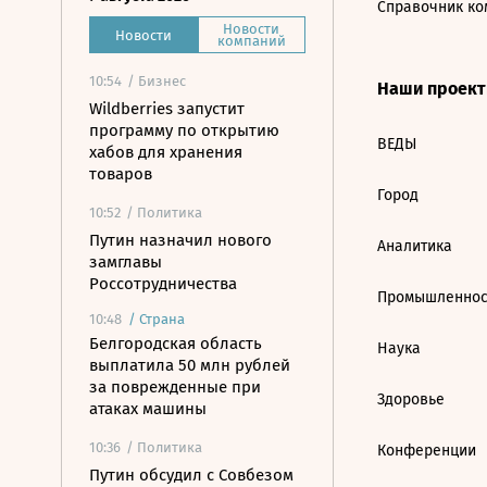
Справочник ко
Новости
Новости
компаний
10:54
/ Бизнес
Наши проек
Wildberries запустит
программу по открытию
ВЕДЫ
хабов для хранения
товаров
Город
10:52
/ Политика
Путин назначил нового
Аналитика
замглавы
Россотрудничества
Промышленнос
10:48
/
Страна
Белгородская область
Наука
выплатила 50 млн рублей
за поврежденные при
Здоровье
атаках машины
10:36
/ Политика
Конференции
Путин обсудил с Совбезом