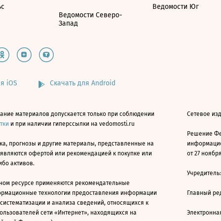
ьс
Ведомости Юг
Ведомости Северо-
Запад
я iOS
Скачать для Android
ание материалов допускается только при соблюдении
Сетевое изд
атки
и при наличии гиперссылки на vedomosti.ru
Решение Фе
ка, прогнозы и другие материалы, представленные на
информацио
 являются офертой или рекомендацией к покупке или
от 27 ноября
ибо активов.
Учредитель
ном ресурсе применяются рекомендательные
ормационные технологии предоставления информации
Главный ре
 систематизации и анализа сведений, относящихся к
ользователей сети «Интернет», находящихся на
Электронна