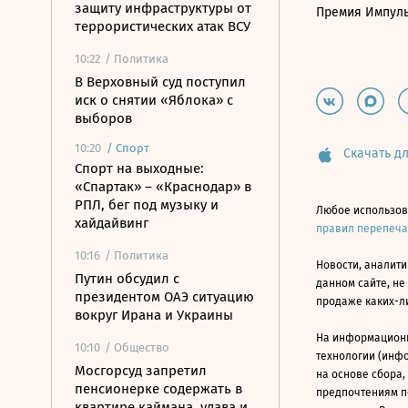
защиту инфраструктуры от
Премия Импул
террористических атак ВСУ
10:22
/ Политика
В Верховный суд поступил
иск о снятии «Яблока» с
выборов
10:20
/
Спорт
Скачать дл
Спорт на выходные:
«Спартак» – «Краснодар» в
РПЛ, бег под музыку и
Любое использов
хайдайвинг
правил перепеч
10:16
/ Политика
Новости, аналити
Путин обсудил с
данном сайте, не
президентом ОАЭ ситуацию
продаже каких-л
вокруг Ирана и Украины
На информацион
10:10
/ Общество
технологии (инф
Мосгорсуд запретил
на основе сбора,
пенсионерке содержать в
предпочтениям п
квартире каймана, удава и