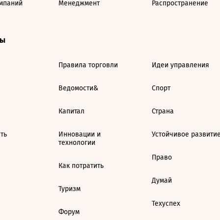
мпаний
Менеджмент
Распространение
ты
Правила торговли
Идеи управления
Ведомости&
Спорт
Капитал
Страна
ть
Инновации и
Устойчивое развити
технологии
Право
Как потратить
Думай
Туризм
Техуспех
Форум