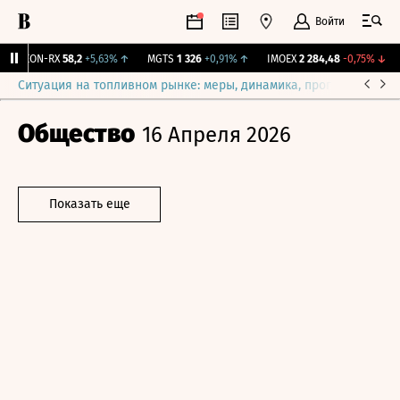
Войти
VEON-RX
58,2
+5,63%
↑
MGTS
1 326
+0,91%
↑
IMOEX
2 284,48
-0,75%
↓
Ситуация на топливном рынке: меры, динамика, прогнозы
Выб
Общество
16 Апреля 2026
Показать еще