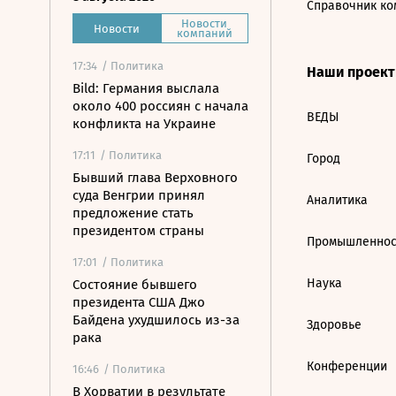
Справочник ко
Новости
Новости
компаний
17:34
/ Политика
Наши проек
Bild: Германия выслала
около 400 россиян с начала
ВЕДЫ
конфликта на Украине
17:11
/ Политика
Город
Бывший глава Верховного
суда Венгрии принял
Аналитика
предложение стать
президентом страны
Промышленнос
17:01
/ Политика
Наука
Состояние бывшего
президента США Джо
Байдена ухудшилось из-за
Здоровье
рака
Конференции
16:46
/ Политика
В Хорватии в результате