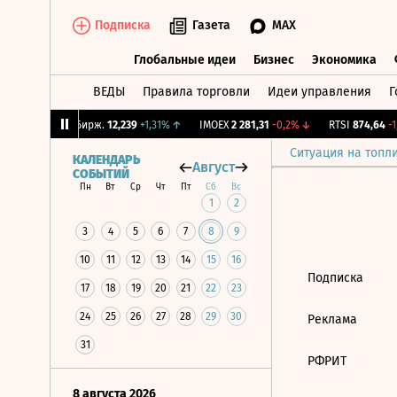
Подписка
Газета
MAX
Глобальные идеи
Бизнес
Экономика
ВЕДЫ
Правила торговли
Идеи управления
Г
Глобальные идеи
Бизнес
Экономик
94%
↑
CNY Бирж.
12,239
+1,31%
↑
IMOEX
2 281,31
-0,2%
↓
RTSI
874,64
-1,
Ситуация на топл
КАЛЕНДАРЬ
Август
СОБЫТИЙ
Пн
Вт
Ср
Чт
Пт
Сб
Вс
1
2
3
4
5
6
7
8
9
10
11
12
13
14
15
16
Подписка
17
18
19
20
21
22
23
24
25
26
27
28
29
30
Реклама
31
РФРИТ
8 августа 2026