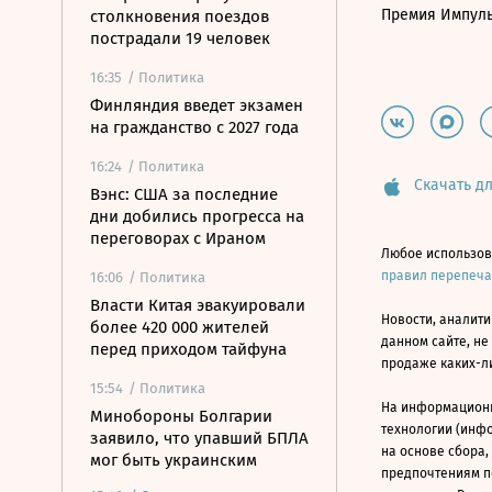
Премия Импул
столкновения поездов
пострадали 19 человек
16:35
/ Политика
Финляндия введет экзамен
на гражданство с 2027 года
16:24
/ Политика
Скачать дл
Вэнс: США за последние
дни добились прогресса на
переговорах с Ираном
Любое использов
правил перепеч
16:06
/ Политика
Власти Китая эвакуировали
Новости, аналити
более 420 000 жителей
данном сайте, не
перед приходом тайфуна
продаже каких-л
15:54
/ Политика
На информацион
Минобороны Болгарии
технологии (инф
заявило, что упавший БПЛА
на основе сбора,
мог быть украинским
предпочтениям п