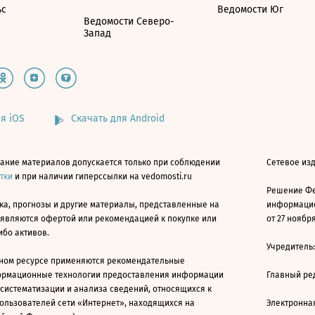
ьс
Ведомости Юг
Ведомости Северо-
Запад
я iOS
Скачать для Android
ание материалов допускается только при соблюдении
Сетевое изд
атки
и при наличии гиперссылки на vedomosti.ru
Решение Фе
ка, прогнозы и другие материалы, представленные на
информацио
 являются офертой или рекомендацией к покупке или
от 27 ноября
ибо активов.
Учредитель
ном ресурсе применяются рекомендательные
ормационные технологии предоставления информации
Главный ре
 систематизации и анализа сведений, относящихся к
ользователей сети «Интернет», находящихся на
Электронна