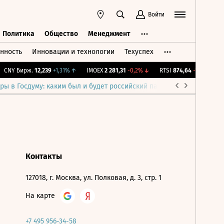
Войти
Политика
Общество
Менеджмент
нность
Инновации и технологии
Техуспех
ть
Политика
Общество
Менеджмент
CNY Бирж.
12,239
+1,31%
↑
IMOEX
2 281,31
-0,2%
↓
RTSI
874,64
-1,12%
↓
ры в Госдуму: каким был и будет российский парламент
Война н
Контакты
127018, г. Москва, ул. Полковая, д. 3, стр. 1
На карте
+7 495 956-34-58