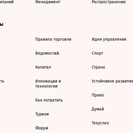
мпаний
Менеджмент
Распространение
ты
Правила торговли
Идеи управления
Ведомости&
Спорт
Капитал
Страна
ть
Инновации и
Устойчивое развити
технологии
Право
Как потратить
Думай
Туризм
Техуспех
Форум