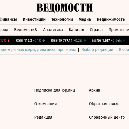
Финансы
Инвестиции
Технологии
Медиа
Недвижимость
ород
Ведомости&
Аналитика
Капитал
Страна
Промышле
а
Финансы
Инвестиции
Технологии
Медиа
Недвижимос
12%
↓
RGBI
115,3
+0,1%
↑
RGBITR
777,14
+0,2%
↑
MSNG
1,617
+0,94%
↑
ивном рынке: меры, динамика, прогнозы
Выбор редакции
Выбо
Подписка для юр.лиц
Архив
О компании
Обратная связь
Редакция
Справочный центр