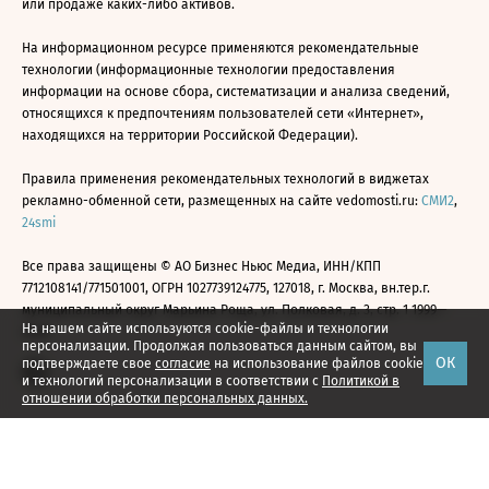
или продаже каких-либо активов.
На информационном ресурсе применяются рекомендательные
технологии (информационные технологии предоставления
информации на основе сбора, систематизации и анализа сведений,
относящихся к предпочтениям пользователей сети «Интернет»,
находящихся на территории Российской Федерации).
Правила применения рекомендательных технологий в виджетах
рекламно-обменной сети, размещенных на сайте vedomosti.ru:
СМИ2
,
24smi
Все права защищены © АО Бизнес Ньюс Медиа, ИНН/КПП
7712108141/771501001, ОГРН 1027739124775, 127018, г. Москва, вн.тер.г.
муниципальный округ Марьина Роща, ул. Полковая, д. 3, стр. 1 1999—
На нашем сайте используются cookie-файлы и технологии
2026
персонализации. Продолжая пользоваться данным сайтом, вы
ОК
подтверждаете свое
согласие
на использование файлов cookie
и технологий персонализации в соответствии с
Политикой в
отношении обработки персональных данных.