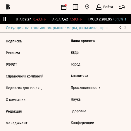
Войти
77%
↑
UTAR
9,27
-0,43%
↓
ARSA
7,42
-1,59%
↓
IMOEX
2 288,95
+0,13%
↑
Ситуация на топливном рынке: меры, динамика, прогнозы
Выб
Наши проекты
Подписка
ВЕДЫ
Реклама
Город
РФРИТ
Аналитика
Справочник компаний
Промышленность
Подписка для юр.лиц
Наука
О компании
Здоровье
Редакция
Конференции
Менеджмент