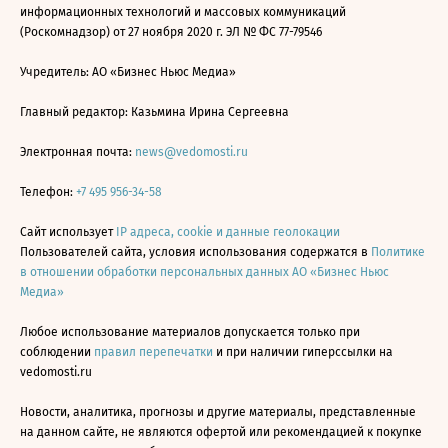
информационных технологий и массовых коммуникаций
(Роскомнадзор) от 27 ноября 2020 г. ЭЛ № ФС 77-79546
Учредитель: АО «Бизнес Ньюс Медиа»
Главный редактор: Казьмина Ирина Сергеевна
Электронная почта:
news@vedomosti.ru
Телефон:
+7 495 956-34-58
Сайт использует
IP адреса, cookie и данные геолокации
Пользователей сайта, условия использования содержатся в
Политике
в отношении обработки персональных данных АО «Бизнес Ньюс
Медиа»
Любое использование материалов допускается только при
соблюдении
правил перепечатки
и при наличии гиперссылки на
vedomosti.ru
Новости, аналитика, прогнозы и другие материалы, представленные
на данном сайте, не являются офертой или рекомендацией к покупке