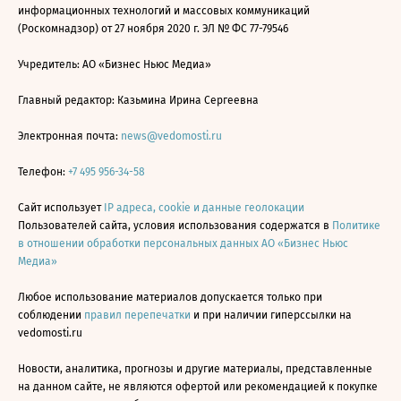
информационных технологий и массовых коммуникаций
(Роскомнадзор) от 27 ноября 2020 г. ЭЛ № ФС 77-79546
Учредитель: АО «Бизнес Ньюс Медиа»
Главный редактор: Казьмина Ирина Сергеевна
Электронная почта:
news@vedomosti.ru
Телефон:
+7 495 956-34-58
Сайт использует
IP адреса, cookie и данные геолокации
Пользователей сайта, условия использования содержатся в
Политике
в отношении обработки персональных данных АО «Бизнес Ньюс
Медиа»
Любое использование материалов допускается только при
соблюдении
правил перепечатки
и при наличии гиперссылки на
vedomosti.ru
Новости, аналитика, прогнозы и другие материалы, представленные
на данном сайте, не являются офертой или рекомендацией к покупке