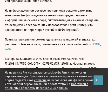
или продаже каких-либо активов.
На информационном ресурсе применяются рекомендательные
технологии (информационные технологии предоставления
информации на основе сбора, систематизации и анализа сведений,
относящихся к предпочтениям пользователей сети «Интернет»,
находящихся на территории Российской Федерации).
Правила применения рекомендательных технологий в виджетах
рекламно-обменной сети, размещенных на сайте vedomosti.ru:
СМИ2
,
24smi
Все права защищены © АО Бизнес Ньюс Медиа, ИНН/КПП
7712108141/771501001, ОГРН 1027739124775, 127018, г. Москва, вн.тер.г.
муниципальный округ Марьина Роща, ул. Полковая, д. 3, стр. 1 1999—
На нашем сайте используются cookie-файлы и технологии
2026
персонализации. Продолжая пользоваться данным сайтом, вы
ОК
подтверждаете свое
согласие
на использование файлов cookie
и технологий персонализации в соответствии с
Политикой в
отношении обработки персональных данных.