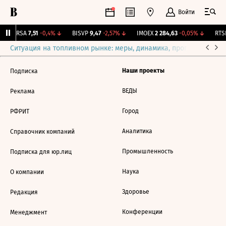
Войти
ARSA
7,51
-0,4%
↓
BISVP
9,47
-2,57%
↓
IMOEX
2 284,63
-0,05%
↓
RTSI
Ситуация на топливном рынке: меры, динамика, прогнозы
Выб
Наши проекты
Подписка
ВЕДЫ
Реклама
Город
РФРИТ
Аналитика
Справочник компаний
Промышленность
Подписка для юр.лиц
Наука
О компании
Здоровье
Редакция
Конференции
Менеджмент