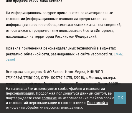
или продаже каких-либо активов.
На информационном ресурсе применяются рекомендательные
технологии (информационные технологии предоставления
информации на основе сбора, систематизации и анализа сведений,
относящихся к предпочтениям пользователей сети «Интернет»,
находящихся на территории Российской Федерации).
Правила применения рекомендательных технологий в виджетах
рекламно-обменной сети, размещенных на сайте vedomosti.ru:
СМИ2
,
24smi
Все права защищены © АО Бизнес Ньюс Медиа, ИНН/КПП
7712108141/771501001, ОГРН 1027739124775, 127018, г. Москва, вн.тер.г.
муниципальный округ Марьина Роща, ул. Полковая, д. 3, стр. 1 1999—
На нашем сайте используются cookie-файлы и технологии
2026
персонализации. Продолжая пользоваться данным сайтом, вы
ОК
подтверждаете свое
согласие
на использование файлов cookie
и технологий персонализации в соответствии с
Политикой в
отношении обработки персональных данных.