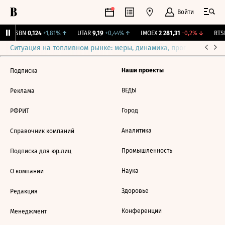
Войти
USBN
0,124
+1,81%
↑
UTAR
9,19
+0,44%
↑
IMOEX
2 281,31
-0,2%
↓
RTSI
Ситуация на топливном рынке: меры, динамика, прогнозы
Выб
Наши проекты
Подписка
ВЕДЫ
Реклама
Город
РФРИТ
Аналитика
Справочник компаний
Промышленность
Подписка для юр.лиц
Наука
О компании
Здоровье
Редакция
Конференции
Менеджмент