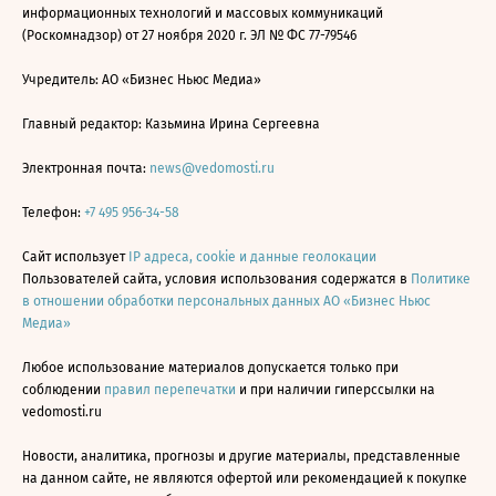
информационных технологий и массовых коммуникаций
(Роскомнадзор) от 27 ноября 2020 г. ЭЛ № ФС 77-79546
Учредитель: АО «Бизнес Ньюс Медиа»
Главный редактор: Казьмина Ирина Сергеевна
Электронная почта:
news@vedomosti.ru
Телефон:
+7 495 956-34-58
Сайт использует
IP адреса, cookie и данные геолокации
Пользователей сайта, условия использования содержатся в
Политике
в отношении обработки персональных данных АО «Бизнес Ньюс
Медиа»
Любое использование материалов допускается только при
соблюдении
правил перепечатки
и при наличии гиперссылки на
vedomosti.ru
Новости, аналитика, прогнозы и другие материалы, представленные
на данном сайте, не являются офертой или рекомендацией к покупке