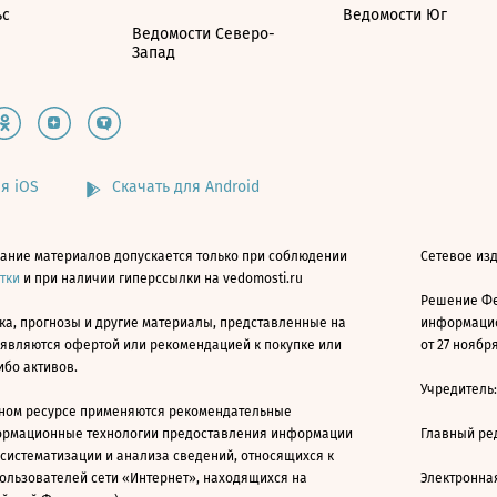
ьс
Ведомости Юг
Ведомости Северо-
Запад
я iOS
Скачать для Android
ание материалов допускается только при соблюдении
Сетевое изд
атки
и при наличии гиперссылки на vedomosti.ru
Решение Фе
ка, прогнозы и другие материалы, представленные на
информацио
 являются офертой или рекомендацией к покупке или
от 27 ноября
ибо активов.
Учредитель
ном ресурсе применяются рекомендательные
ормационные технологии предоставления информации
Главный ре
 систематизации и анализа сведений, относящихся к
ользователей сети «Интернет», находящихся на
Электронна