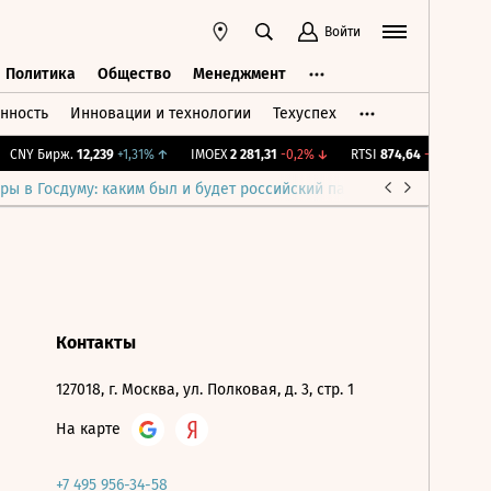
Войти
Политика
Общество
Менеджмент
нность
Инновации и технологии
Техуспех
ть
Политика
Общество
Менеджмент
CNY Бирж.
12,239
+1,31%
↑
IMOEX
2 281,31
-0,2%
↓
RTSI
874,64
-1,12%
↓
ры в Госдуму: каким был и будет российский парламент
Война н
Контакты
127018, г. Москва, ул. Полковая, д. 3, стр. 1
На карте
+7 495 956-34-58