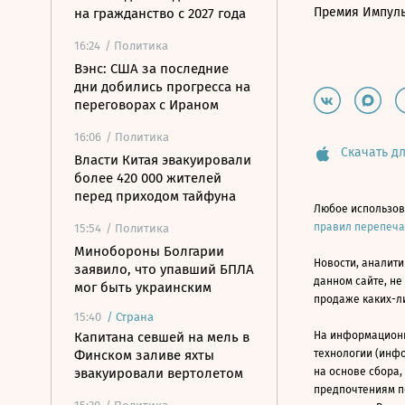
Премия Импул
на гражданство с 2027 года
16:24
/ Политика
Вэнс: США за последние
дни добились прогресса на
переговорах с Ираном
16:06
/ Политика
Скачать дл
Власти Китая эвакуировали
более 420 000 жителей
перед приходом тайфуна
Любое использов
правил перепеч
15:54
/ Политика
Минобороны Болгарии
Новости, аналити
заявило, что упавший БПЛА
данном сайте, не
мог быть украинским
продаже каких-л
15:40
/
Страна
Капитана севшей на мель в
На информацион
Финском заливе яхты
технологии (инф
эвакуировали вертолетом
на основе сбора,
предпочтениям п