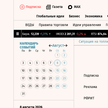
Подписка
Газета
MAX
Глобальные идеи
Бизнес
Экономика
ВЕДЫ
Правила торговли
Идеи управления
Г
Глобальные идеи
Бизнес
Экономик
1,03%
↑
CNY Бирж.
12,239
+1,31%
↑
IMOEX
2 281,31
-0,2%
↓
RTSI
874,64
-1
Ситуация на топл
КАЛЕНДАРЬ
Август
СОБЫТИЙ
Пн
Вт
Ср
Чт
Пт
Сб
Вс
1
2
3
4
5
6
7
8
9
10
11
12
13
14
15
16
Подписка
17
18
19
20
21
22
23
24
25
26
27
28
29
30
Реклама
31
РФРИТ
8 августа 2026