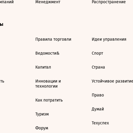
мпаний
Менеджмент
Распространение
ты
Правила торговли
Идеи управления
Ведомости&
Спорт
Капитал
Страна
ть
Инновации и
Устойчивое развити
технологии
Право
Как потратить
Думай
Туризм
Техуспех
Форум