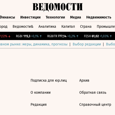
Финансы
Инвестиции
Технологии
Медиа
Недвижимость
ород
Ведомости&
Аналитика
Капитал
Страна
Промышле
а
Финансы
Инвестиции
Технологии
Медиа
Недвижимос
,12%
↓
RGBI
115,3
+0,1%
↑
RGBITR
777,14
+0,2%
↑
FESH
61,02
+1,03%
↑
ивном рынке: меры, динамика, прогнозы
Выбор редакции
Выбо
Подписка для юр.лиц
Архив
О компании
Обратная связь
Редакция
Справочный центр