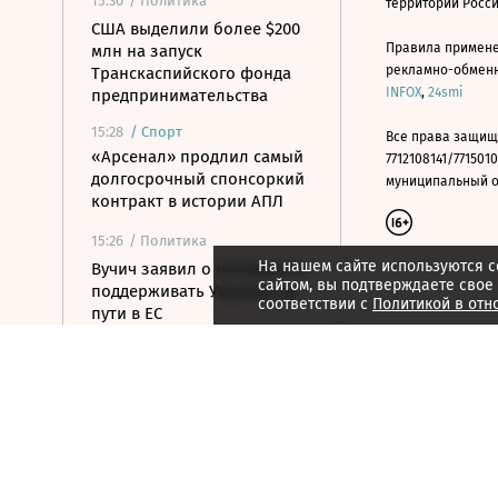
15:30
/ Политика
территории Росс
США выделили более $200
Правила примене
млн на запуск
рекламно-обменно
Транскаспийского фонда
INFOX
,
24smi
предпринимательства
15:28
/
Спорт
Все права защищ
«Арсенал» продлил самый
7712108141/7715010
долгосрочный спонсоркий
муниципальный окр
контракт в истории АПЛ
15:26
/ Политика
На нашем сайте используются c
Вучич заявил о готовности
сайтом, вы подтверждаете свое
поддерживать Украину на
соответствии с
Политикой в отн
пути в ЕС
15:07
/ Политика
Пашинян и Трамп назвали
саммит в Вашингтоне
шагом к миру для Еревана
и Баку
14:53
/ Политика