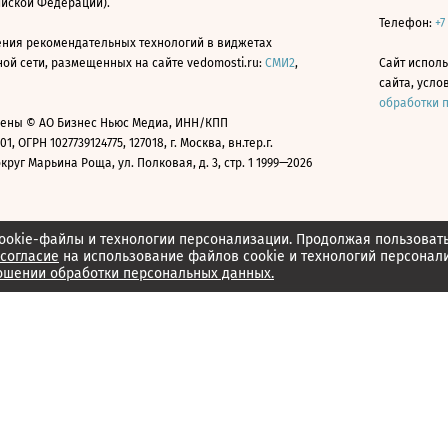
ийской Федерации).
Телефон:
+7
ния рекомендательных технологий в виджетах
й сети, размещенных на сайте vedomosti.ru:
СМИ2
,
Сайт испол
сайта, усл
обработки 
ены © АО Бизнес Ньюс Медиа, ИНН/КПП
01, ОГРН 1027739124775, 127018, г. Москва, вн.тер.г.
уг Марьина Роща, ул. Полковая, д. 3, стр. 1 1999—2026
ookie-файлы и технологии персонализации. Продолжая пользоват
согласие
на использование файлов cookie и технологий персонал
ошении обработки персональных данных.