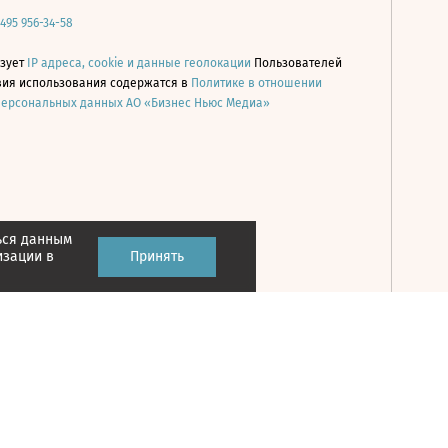
 495 956-34-58
ьзует
IP адреса, cookie и данные геолокации
Пользователей
овия использования содержатся в
Политике в отношении
персональных данных АО «Бизнес Ньюс Медиа»
ься данным
Принять
изации в