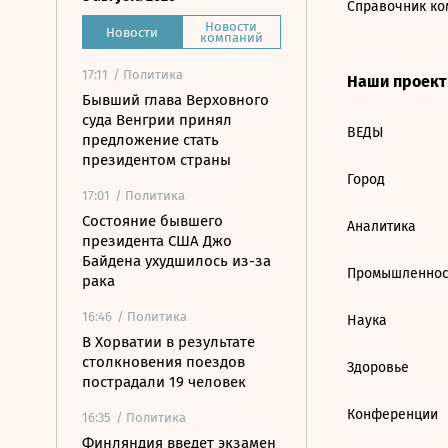
Справочник ко
Новости
Новости
компаний
17:11
/ Политика
Наши проек
Бывший глава Верховного
суда Венгрии принял
ВЕДЫ
предложение стать
президентом страны
Город
17:01
/ Политика
Состояние бывшего
Аналитика
президента США Джо
Байдена ухудшилось из-за
Промышленнос
рака
16:46
/ Политика
Наука
В Хорватии в результате
столкновения поездов
Здоровье
пострадали 19 человек
Конференции
16:35
/ Политика
Финляндия введет экзамен