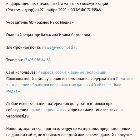
информационных технологий и массовых коммуникаций
(Роскомнадзор) от 27 ноября 2020 г. ЭЛ № ФС 77-79546
Учредитель: АО «Бизнес Ньюс Медиа»
Главный редактор: Казьмина Ирина Сергеевна
Электронная почта:
news@vedomosti.ru
Телефон:
+7 495 956-34-58
Сайт использует
IP адреса, cookie и данные геолокации
Пользователей сайта, условия использования содержатся в
Политике
в отношении обработки персональных данных АО «Бизнес Ньюс
Медиа»
Любое использование материалов допускается только при
соблюдении
правил перепечатки
и при наличии гиперссылки на
vedomosti.ru
Новости, аналитика, прогнозы и другие материалы, представленные
на данном сайте, не являются офертой или рекомендацией к покупке