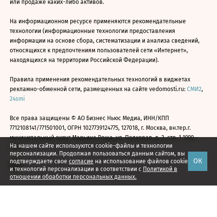
или продаже каких-либо активов.
На информационном ресурсе применяются рекомендательные
технологии (информационные технологии предоставления
информации на основе сбора, систематизации и анализа сведений,
относящихся к предпочтениям пользователей сети «Интернет»,
находящихся на территории Российской Федерации).
Правила применения рекомендательных технологий в виджетах
рекламно-обменной сети, размещенных на сайте vedomosti.ru:
СМИ2
,
24smi
Все права защищены © АО Бизнес Ньюс Медиа, ИНН/КПП
7712108141/771501001, ОГРН 1027739124775, 127018, г. Москва, вн.тер.г.
муниципальный округ Марьина Роща, ул. Полковая, д. 3, стр. 1 1999—
На нашем сайте используются cookie-файлы и технологии
2026
персонализации. Продолжая пользоваться данным сайтом, вы
ОК
подтверждаете свое
согласие
на использование файлов cookie
и технологий персонализации в соответствии с
Политикой в
отношении обработки персональных данных.