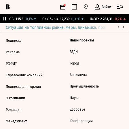
Войти
RGBI
115,3
+0,1%
↑
CNY Бирж.
12,239
+1,31%
↑
IMOEX
2 281,31
-0,2%
↓
Ситуация на топливном рынке: меры, динамика, прогнозы
Выб
Наши проекты
Подписка
ВЕДЫ
Реклама
Город
РФРИТ
Аналитика
Справочник компаний
Промышленность
Подписка для юр.лиц
Наука
О компании
Здоровье
Редакция
Конференции
Менеджмент