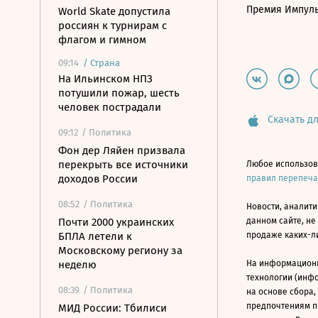
Премия Импул
World Skate допустила
россиян к турнирам с
флагом и гимном
09:14
/
Страна
На Ильинском НПЗ
потушили пожар, шесть
человек пострадали
Скачать дл
09:12
/ Политика
Фон дер Ляйен призвала
перекрыть все источники
Любое использов
доходов России
правил перепеч
08:52
/ Политика
Новости, аналити
Почти 2000 украинских
данном сайте, не
БПЛА летели к
продаже каких-л
Московскому региону за
неделю
На информацион
технологии (инф
08:39
/ Политика
на основе сбора,
предпочтениям п
МИД России: Тбилиси