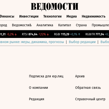
Финансы
Инвестиции
Технологии
Медиа
Недвижимость
ород
Ведомости&
Аналитика
Капитал
Страна
Промышле
а
Финансы
Инвестиции
Технологии
Медиа
Недвижимос
,31
-0,2%
↓
RTSI
874,64
-1,12%
↓
RGBI
115,29
+0,1%
↑
RGBITR
777,04
+0,1
ивном рынке: меры, динамика, прогнозы
Выбор редакции
Выбо
Подписка для юр.лиц
Архив
О компании
Обратная связь
Редакция
Справочный центр