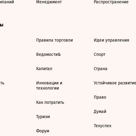
мпаний
Менеджмент
Распространение
ты
Правила торговли
Идеи управления
Ведомости&
Спорт
Капитал
Страна
ть
Инновации и
Устойчивое развити
технологии
Право
Как потратить
Думай
Туризм
Техуспех
Форум