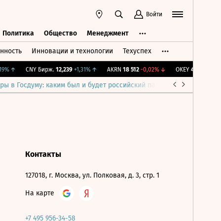
Войти
Политика
Общество
Менеджмент
нность
Инновации и технологии
Техуспех
ть
Политика
Общество
Менеджмент
9%
↑
CNY Бирж.
12,239
+1,31%
↑
AKRN
18 512
-0,02%
↓
OKEY
40,09
-1,91%
ры в Госдуму: каким был и будет российский парламент
Война н
Контакты
127018, г. Москва, ул. Полковая, д. 3, стр. 1
На карте
+7 495 956-34-58