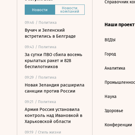
Справочник ко
Новости
Новости
компаний
09:46
/ Политика
Наши проек
Вучич и Зеленский
встретились в Белграде
ВЕДЫ
09:43
/ Политика
Город
За сутки ПВО сбила восемь
крылатых ракет и 828
беспилотников
Аналитика
09:29
/ Политика
Промышленнос
Новая Зеландия расширила
санкции против России
Наука
09:21
/ Политика
Армия Россия установила
Здоровье
контроль над Ивановкой в
Харьковской области
Конференции
09:19
/ Стиль жизни