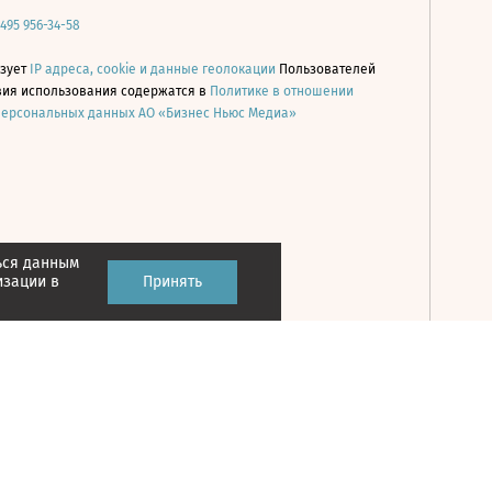
 495 956-34-58
ьзует
IP адреса, cookie и данные геолокации
Пользователей
овия использования содержатся в
Политике в отношении
персональных данных АО «Бизнес Ньюс Медиа»
ься данным
Принять
изации в