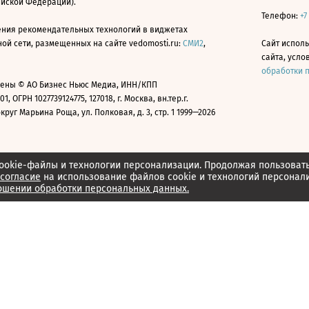
ийской Федерации).
Телефон:
+7
ния рекомендательных технологий в виджетах
й сети, размещенных на сайте vedomosti.ru:
СМИ2
,
Сайт испол
сайта, усл
обработки 
ены © АО Бизнес Ньюс Медиа, ИНН/КПП
01, ОГРН 1027739124775, 127018, г. Москва, вн.тер.г.
уг Марьина Роща, ул. Полковая, д. 3, стр. 1 1999—2026
ookie-файлы и технологии персонализации. Продолжая пользоват
согласие
на использование файлов cookie и технологий персонал
ошении обработки персональных данных.