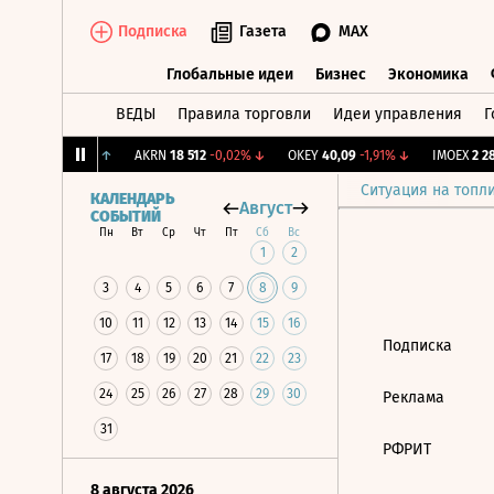
Подписка
Газета
MAX
Глобальные идеи
Бизнес
Экономика
ВЕДЫ
Правила торговли
Идеи управления
Г
Глобальные идеи
Бизнес
Экономик
ж.
12,239
+1,31%
↑
AKRN
18 512
-0,02%
↓
OKEY
40,09
-1,91%
↓
IMOEX
2 281
Ситуация на топл
КАЛЕНДАРЬ
Август
СОБЫТИЙ
Пн
Вт
Ср
Чт
Пт
Сб
Вс
1
2
3
4
5
6
7
8
9
10
11
12
13
14
15
16
Подписка
17
18
19
20
21
22
23
24
25
26
27
28
29
30
Реклама
31
РФРИТ
8 августа 2026