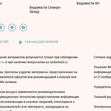
ьс
Ведомости Юг
Ведомости Северо-
Запад
я iOS
Скачать для Android
ание материалов допускается только при соблюдении
Сетевое изд
атки
и при наличии гиперссылки на vedomosti.ru
Решение Фе
ка, прогнозы и другие материалы, представленные на
информацио
 являются офертой или рекомендацией к покупке или
от 27 ноября
ибо активов.
Учредитель
ном ресурсе применяются рекомендательные
ормационные технологии предоставления информации
Главный ре
 систематизации и анализа сведений, относящихся к
ользователей сети «Интернет», находящихся на
Электронна