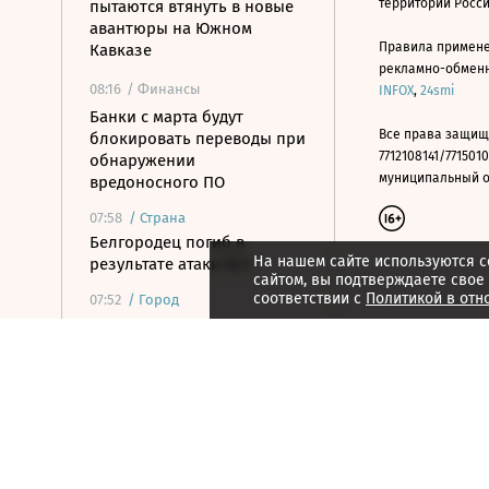
территории Росс
пытаются втянуть в новые
авантюры на Южном
Правила примене
Кавказе
рекламно-обменно
08:16
/ Финансы
INFOX
,
24smi
Банки с марта будут
Все права защищ
блокировать переводы при
7712108141/7715010
обнаружении
муниципальный окр
вредоносного ПО
07:58
/
Страна
Белгородец погиб в
На нашем сайте используются c
результате атаки ВСУ
сайтом, вы подтверждаете свое
соответствии с
Политикой в отн
07:52
/
Город
Гастрономия, история
литературы и
экзистенциализм: книжные
новинки лета
07:42
/ Политика
Какие законы вступили в
силу в августе