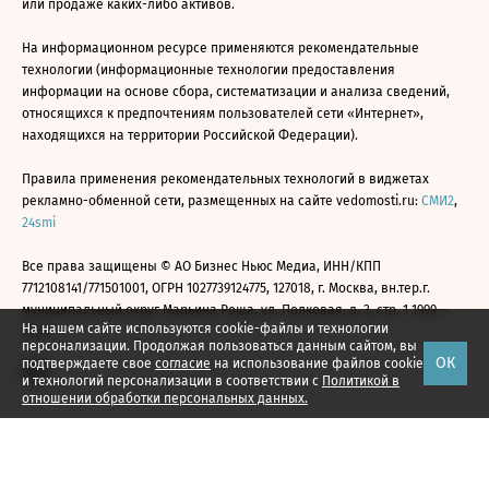
или продаже каких-либо активов.
На информационном ресурсе применяются рекомендательные
технологии (информационные технологии предоставления
информации на основе сбора, систематизации и анализа сведений,
относящихся к предпочтениям пользователей сети «Интернет»,
находящихся на территории Российской Федерации).
Правила применения рекомендательных технологий в виджетах
рекламно-обменной сети, размещенных на сайте vedomosti.ru:
СМИ2
,
24smi
Все права защищены © АО Бизнес Ньюс Медиа, ИНН/КПП
7712108141/771501001, ОГРН 1027739124775, 127018, г. Москва, вн.тер.г.
муниципальный округ Марьина Роща, ул. Полковая, д. 3, стр. 1 1999—
На нашем сайте используются cookie-файлы и технологии
2026
персонализации. Продолжая пользоваться данным сайтом, вы
ОК
подтверждаете свое
согласие
на использование файлов cookie
и технологий персонализации в соответствии с
Политикой в
отношении обработки персональных данных.