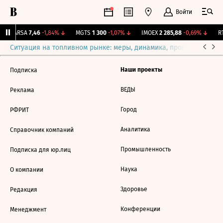
Войти
↑
ARSA
7,46
-1,84%
↓
MGTS
1 300
-1,07%
↓
IMOEX
2 285,88
-0,69%
↓
RT
Ситуация на топливном рынке: меры, динамика, прогнозы
Выб
Наши проекты
Подписка
ВЕДЫ
Реклама
Город
РФРИТ
Аналитика
Справочник компаний
Промышленность
Подписка для юр.лиц
Наука
О компании
Здоровье
Редакция
Конференции
Менеджмент