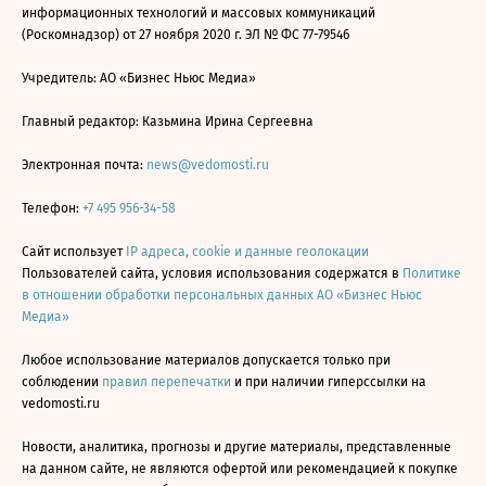
информационных технологий и массовых коммуникаций
(Роскомнадзор) от 27 ноября 2020 г. ЭЛ № ФС 77-79546
Учредитель: АО «Бизнес Ньюс Медиа»
Главный редактор: Казьмина Ирина Сергеевна
Электронная почта:
news@vedomosti.ru
Телефон:
+7 495 956-34-58
Сайт использует
IP адреса, cookie и данные геолокации
Пользователей сайта, условия использования содержатся в
Политике
в отношении обработки персональных данных АО «Бизнес Ньюс
Медиа»
Любое использование материалов допускается только при
соблюдении
правил перепечатки
и при наличии гиперссылки на
vedomosti.ru
Новости, аналитика, прогнозы и другие материалы, представленные
на данном сайте, не являются офертой или рекомендацией к покупке