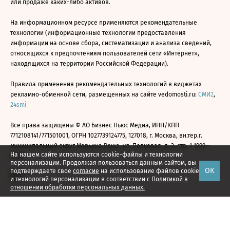
или продаже каких-либо активов.
На информационном ресурсе применяются рекомендательные
технологии (информационные технологии предоставления
информации на основе сбора, систематизации и анализа сведений,
относящихся к предпочтениям пользователей сети «Интернет»,
находящихся на территории Российской Федерации).
Правила применения рекомендательных технологий в виджетах
рекламно-обменной сети, размещенных на сайте vedomosti.ru:
СМИ2
,
24smi
Все права защищены © АО Бизнес Ньюс Медиа, ИНН/КПП
7712108141/771501001, ОГРН 1027739124775, 127018, г. Москва, вн.тер.г.
муниципальный округ Марьина Роща, ул. Полковая, д. 3, стр. 1 1999—
На нашем сайте используются cookie-файлы и технологии
2026
персонализации. Продолжая пользоваться данным сайтом, вы
ОК
подтверждаете свое
согласие
на использование файлов cookie
и технологий персонализации в соответствии с
Политикой в
отношении обработки персональных данных.