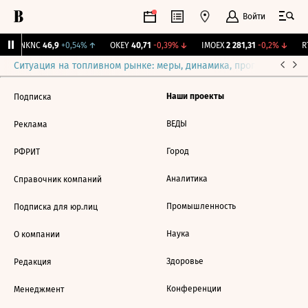
Войти
↑
NKNC
46,9
+0,54%
↑
OKEY
40,71
-0,39%
↓
IMOEX
2 281,31
-0,2%
↓
RT
Ситуация на топливном рынке: меры, динамика, прогнозы
Выб
Наши проекты
Подписка
ВЕДЫ
Реклама
Город
РФРИТ
Аналитика
Справочник компаний
Промышленность
Подписка для юр.лиц
Наука
О компании
Здоровье
Редакция
Конференции
Менеджмент