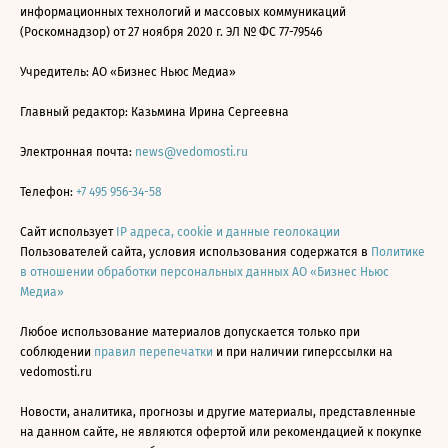
информационных технологий и массовых коммуникаций
(Роскомнадзор) от 27 ноября 2020 г. ЭЛ № ФС 77-79546
Учредитель: АО «Бизнес Ньюс Медиа»
Главный редактор: Казьмина Ирина Сергеевна
Электронная почта:
news@vedomosti.ru
Телефон:
+7 495 956-34-58
Сайт использует
IP адреса, cookie и данные геолокации
Пользователей сайта, условия использования содержатся в
Политике
в отношении обработки персональных данных АО «Бизнес Ньюс
Медиа»
Любое использование материалов допускается только при
соблюдении
правил перепечатки
и при наличии гиперссылки на
vedomosti.ru
Новости, аналитика, прогнозы и другие материалы, представленные
на данном сайте, не являются офертой или рекомендацией к покупке